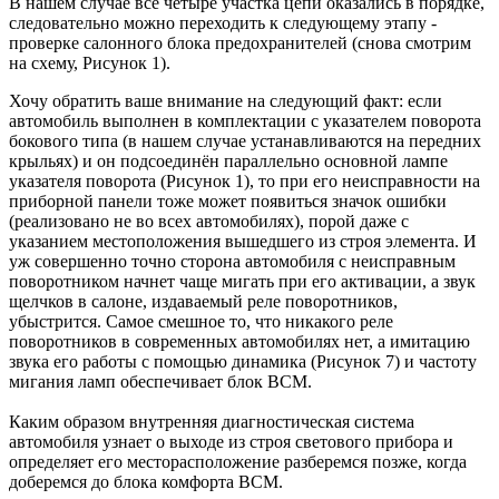
В нашем случае все четыре участка цепи оказались в порядке,
следовательно можно переходить к следующему этапу -
проверке салонного блока предохранителей (снова смотрим
на схему, Рисунок 1).
Хочу обратить ваше внимание на следующий факт: если
автомобиль выполнен в комплектации с указателем поворота
бокового типа (в нашем случае устанавливаются на передних
крыльях) и он подсоединён параллельно основной лампе
указателя поворота (Рисунок 1), то при его неисправности на
приборной панели тоже может появиться значок ошибки
(реализовано не во всех автомобилях), порой даже с
указанием местоположения вышедшего из строя элемента. И
уж совершенно точно сторона автомобиля с неисправным
поворотником начнет чаще мигать при его активации, а звук
щелчков в салоне, издаваемый реле поворотников,
убыстрится. Самое смешное то, что никакого реле
поворотников в современных автомобилях нет, а имитацию
звука его работы с помощью динамика (Рисунок 7) и частоту
мигания ламп обеспечивает блок BCM.
Каким образом внутренняя диагностическая система
автомобиля узнает о выходе из строя светового прибора и
определяет его месторасположение разберемся позже, когда
доберемся до блока комфорта BCM.