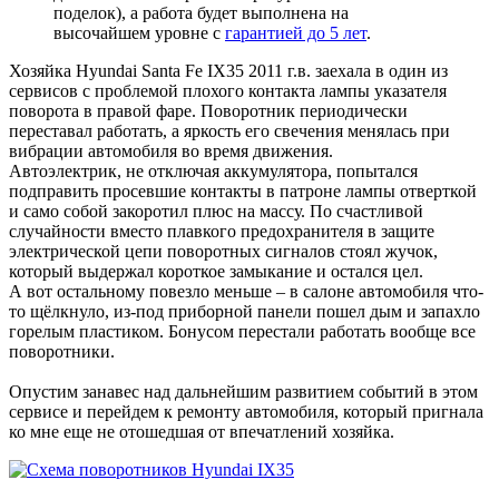
поделок), а работа будет выполнена на
высочайшем уровне с
гарантией до 5 лет
.
Хозяйка Hyundai Santa Fe IX35 2011 г.в. заехала в один из
сервисов с проблемой плохого контакта лампы указателя
поворота в правой фаре. Поворотник периодически
переставал работать, а яркость его свечения менялась при
вибрации автомобиля во время движения.
Автоэлектрик, не отключая аккумулятора, попытался
подправить просевшие контакты в патроне лампы отверткой
и само собой закоротил плюс на массу. По счастливой
случайности вместо плавкого предохранителя в защите
электрической цепи поворотных сигналов стоял жучок,
который выдержал короткое замыкание и остался цел.
А вот остальному повезло меньше – в салоне автомобиля что-
то щёлкнуло, из-под приборной панели пошел дым и запахло
горелым пластиком. Бонусом перестали работать вообще все
поворотники.
Опустим занавес над дальнейшим развитием событий в этом
сервисе и перейдем к ремонту автомобиля, который пригнала
ко мне еще не отошедшая от впечатлений хозяйка.