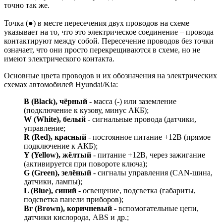
точно так же.
Точка (●) в месте пересечения двух проводов на схеме
указывает на то, что это электрическое соединение – провода
контактируют между собой. Пересечение проводов без точки
означает, что они просто перекрещиваются в схеме, но не
имеют электрического контакта.
Основные цвета проводов и их обозначения на электрических
схемах автомобилей Hyundai/Kia:
B (Black), чёрный
- масса (-) или заземление
(подключение к кузову, минус АКБ);
W (White), белый
- сигнальные провода (датчики,
управление;
R (Red), красный
- постоянное питание +12В (прямое
подключение к АКБ);
Y (Yellow), жёлтый
- питание +12В, через зажигание
(активируется при повороте ключа);
G (Green), зелёный
- сигналы управления (CAN-шина,
датчики, лампы);
L (Blue), синий
- освещение, подсветка (габариты,
подсветка панели приборов);
Br (Brown), коричневый
- вспомогательные цепи,
датчики кислорода, ABS и др.;