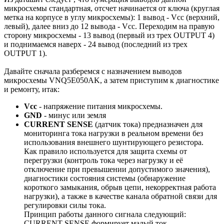
микросхемы стандартная, отсчет начинается от ключа (круглая
метка на корпусе в углу микросхемы): 1 вывод - Vcc (верхний,
левый), далее вниз до 12 вывода - Vcc. Переходим на правую
сторону микросхемы - 13 вывод (первый из трех OUTPUT 4)
и поднимаемся наверх - 24 вывод (последний из трех
OUTPUT 1).
Давайте сначала разберемся с назначением выводов
микросхемы VNQ5E050AK, а затем приступим к диагностике
и ремонту, итак:
Vcc
- напряжение питания микросхемы.
GND
- минус или земля
CURRENT SENSE
(датчик тока) предназначен для
мониторинга тока нагрузки в реальном времени без
использования внешнего шунтирующего резистора.
Как правило используется для защита схемы от
перегрузки (контроль тока через нагрузку и её
отключение при превышении допустимого значения),
диагностики состояния системы (обнаружение
короткого замыкания, обрыв цепи, некорректная работа
нагрузки), а также в качестве канала обратной связи для
регулировки силы тока.
Принцип работы данного сигнала следующий:
CURRENT SENSE формирует малый ток,