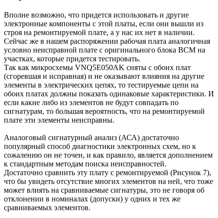
Вполне возможно, что придется использовать и другие
электронные компоненты с этой платы, если они вышли из
строя на ремонтируемой плате, а у нас их нет в наличии.
Сейчас же в нашем распоряжении рабочая плата аналогичная
условно неисправной плате с оригинального блока BCM на
участках, которые придется тестировать.
Так как микросхемы VNQ5E050AK сняты с обоих плат
(сгоревшая и исправная) и не оказывают влияния на другие
элементы в электрических цепях, то тестируемые цепи на
обоих платах должны показать одинаковые характеристики. И
если какие либо из элементов не будут совпадать по
сигнатурам, то большая вероятность, что на ремонтируемой
плате эти элементы неисправны.
Аналоговый сигнатурный анализ (АСА) достаточно
популярный способ диагностики электронных схем, но к
сожалению он не точен, и как правило, является дополнением
к стандартным методам поиска неисправностей.
Достаточно сравнить эту плату с ремонтируемой (Рисунок 7),
что бы увидеть отсутствие многих элементов на ней, что тоже
может влиять на сравниваемые сигнатуры, это не говоря об
отклонении в номиналах (допуски) у одних и тех же
сравниваемых элементов.