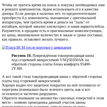
Чтобы не тратить время на поиск и покупку необходимых нам
в ремонте компонентов, будем использовать его в качестве
донора. Если донора в наличии нет, то предпочтительнее
приобрести б.у. компоненты, выпаянные с оригинальной
аппаратуры, чем тратить время и деньги на "паль" от
китайцев, которой завален алиэкспресс и наши маркетплейсы.
Разумеется, в продаже есть и оригинальные комплектующие,
но цены, минимальное количество в заказе и сроки поставки,
как правило, оставляют желать лучшего.
Рисунок 10.
Повреждённая токопроводящая шина
под сгоревшей микросхемой VNQ5E050AK на
обратной стороны платы блока комфорта 95400-
2Y300.
А вот такой стала токопроводящая шина с обратной стороны
платы под сгоревшей микросхемой.
Хорошо видно что защитное покрытие на ней потемнело от
перегрева (изначально было зеленого цвета, как и все
остальное) и частично разрушено.
Обратите внимание на множество сквозных отверстий в этом
месте - помимо проводника данный участок шины
используется и как радиатор, отводя тепло от чипа.