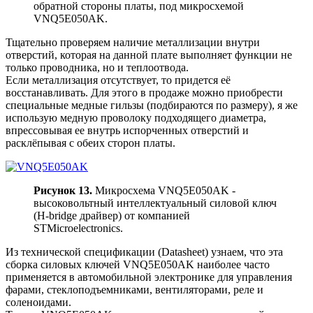
обратной стороны платы, под микросхемой
VNQ5E050AK.
Тщательно проверяем наличие металлизации внутри
отверстий, которая на данной плате выполняет функции не
только проводника, но и теплоотвода.
Если металлизация отсутствует, то придется её
восстанавливать. Для этого в продаже можно приобрести
специальные медные гильзы (подбираются по размеру), я же
использую медную проволоку подходящего диаметра,
впрессовывая ее внутрь испорченных отверстий и
расклёпывая с обеих сторон платы.
Рисунок 13.
Микросхема VNQ5E050AK -
высоковольтный интеллектуальный силовой ключ
(H-bridge драйвер) от компанией
STMicroelectronics.
Из технической спецификации (Datasheet) узнаем, что эта
сборка силовых ключей VNQ5E050AK наиболее часто
применяется в автомобильной электронике для управления
фарами, стеклоподъемниками, вентиляторами, реле и
соленоидами.