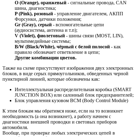
O (Orange), оранжевый
- сигнальные провода, CAN
шина, диагностика;
P (Pink), розовый
- управление двигателем, АКПП
Форсунки, датчики положения;
Gr (Gray), серый
- вспомогательные цепи
(аудиосистема, антенна и т.п);
V (Violet), фиолетовый
- шины связи (MOST, LIN),
мультимедийные системы;
B/W (Black/White), чёрный с белой полосой
- как
правило обозначает ответвление в цепи;
Другие комбинации цветов.
Также на схеме присутствуют изображения двух электронных
блоков, в виде серых прямоугольников, обведенных черной
пунктирной линией, которые обозначены как:
Интеллектуальная распределительная коробка (SMART
JUNCTION BOX) или салонный блок предохранителей;
Блок управления кузовом BCM (Body Control Module)
К этим блокам мы обратимся ниже, если на то возникнет
необходимость (а она возникнет), а работу начнем с
диагностики внешней проводки и световых приборов
автомобиля.
Вообще, при проверке любых электрических цепей в