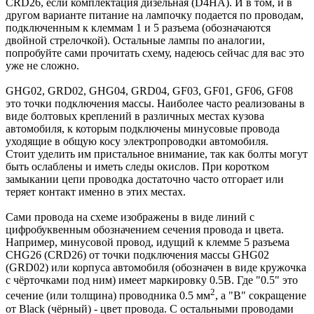
CRD26, если комплектация дизельная (D4HA). И в том, и в
другом варианте питание на лампочку подается по проводам,
подключенным к клеммам 1 и 5 разъема (обозначаются
двойной стрелочкой). Остальные лампы по аналогии,
попробуйте сами прочитать схему, надеюсь сейчас для вас это
уже не сложно.
GHG02, GRD02, GHG04, GRD04, GF03, GF01, GF06, GF08
это точки подключения массы. Наиболее часто реализованы в
виде болтовых креплений в различных местах кузова
автомобиля, к которым подключены минусовые провода
уходящие в общую косу электропроводки автомобиля.
Стоит уделить им пристальное внимание, так как болты могут
быть ослаблены и иметь следы окислов. При коротком
замыкании цепи проводка достаточно часто отгорает или
теряет контакт именно в этих местах.
Сами провода на схеме изображены в виде линий с
цифробуквенным обозначением сечения провода и цвета.
Например, минусовой провод, идущий к клемме 5 разъема
CHG26 (CRD26) от точки подключения массы GHG02
(GRD02) или корпуса автомобиля (обозначен в виде кружочка
с чёрточками под ним) имеет маркировку 0.5B. Где "0.5" это
2
сечение (или толщина) проводника 0.5 мм
, а "B" сокращение
от Black (чёрный) - цвет провода. С остальными проводами