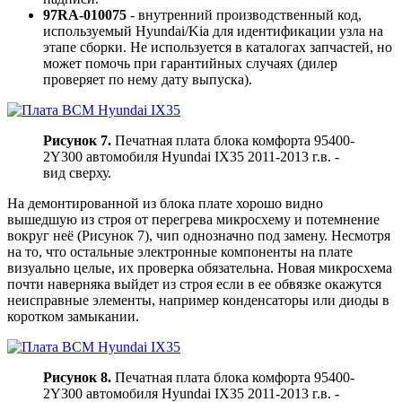
97RA-010075
- внутренний производственный код,
используемый Hyundai/Kia для идентификации узла на
этапе сборки. Не используется в каталогах запчастей, но
может помочь при гарантийных случаях (дилер
проверяет по нему дату выпуска).
Рисунок 7.
Печатная плата блока комфорта 95400-
2Y300 автомобиля Hyundai IX35 2011-2013 г.в. -
вид сверху.
На демонтированной из блока плате хорошо видно
вышедшую из строя от перегрева микросхему и потемнение
вокруг неё (Рисунок 7), чип однозначно под замену. Несмотря
на то, что остальные электронные компоненты на плате
визуально целые, их проверка обязательна. Новая микросхема
почти наверняка выйдет из строя если в ее обвязке окажутся
неисправные элементы, например конденсаторы или диоды в
коротком замыкании.
Рисунок 8.
Печатная плата блока комфорта 95400-
2Y300 автомобиля Hyundai IX35 2011-2013 г.в. -