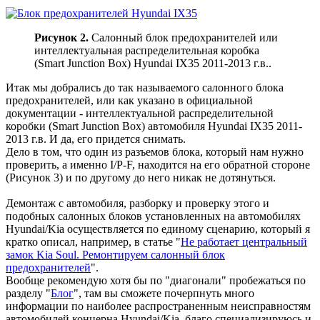
Рисунок 2.
Салонный блок предохранителей или
интеллектуальная распределительная коробка
(Smart Junction Box) Hyundai IX35 2011-2013 г.в..
Итак мы добрались до так называемого салонного блока
предохранителей, или как указано в официальной
документации - интеллектуальной распределительной
коробки (Smart Junction Box) автомобиля Hyundai IX35 2011-
2013 г.в. И да, его придется снимать.
Дело в том, что один из разъемов блока, который нам нужно
проверить, а именно I/P-F, находится на его обратной стороне
(Рисунок 3) и по другому до него никак не дотянуться.
Демонтаж с автомобиля, разборку и проверку этого и
подобных салонных блоков установленных на автомобилях
Hyundai/Kia осуществляется по единому сценарию, который я
кратко описал, например, в статье "
Не работает центральный
замок Kia Soul. Ремонтируем салонный блок
предохранителей
".
Вообще рекомендую хотя бы по "диагонали" пробежаться по
разделу "
Блог
", там вы сможете почерпнуть много
информации по наиболее распространенным неисправностям
автомобилей концерна Hyundai/Kia, благо специализируюсь и