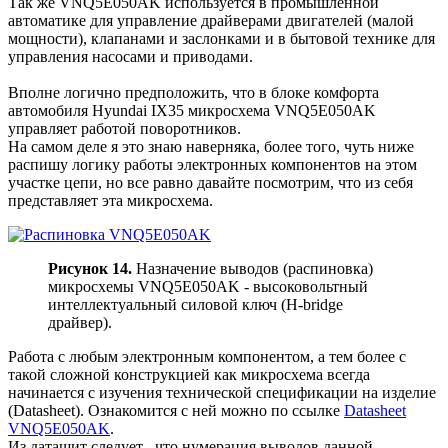
Так же VNQ5E050AK используется в промышленной
автоматике для управление драйверами двигателей (малой
мощности), клапанами и заслонками и в бытовой технике для
управления насосами и приводами.
Вполне логично предположить, что в блоке комфорта
автомобиля Hyundai IX35 микросхема VNQ5E050AK
управляет работой поворотников.
На самом деле я это знаю наверняка, более того, чуть ниже
распишу логику работы электронных компонентов на этом
участке цепи, но все равно давайте посмотрим, что из себя
представляет эта микросхема.
Рисунок 14.
Назначение выводов (распиновка)
микросхемы VNQ5E050AK - высоковольтный
интеллектуальный силовой ключ (H-bridge
драйвер).
Работа с любым электронным компонентом, а тем более с
такой сложной конструкцией как микросхема всегда
начинается с изучения технической спецификации на изделие
(Datasheet). Ознакомится с ней можно по ссылке
Datasheet
VNQ5E050AK
.
Из даташит следует , что нумерация выводов данной