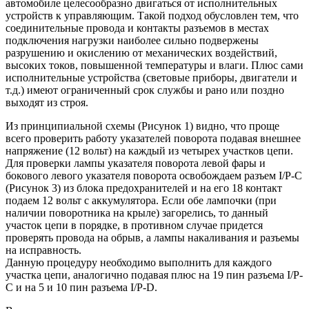
автомобиле целесообразно двигаться от исполнительных
устройств к управляющим. Такой подход обусловлен тем, что
соединительные провода и контакты разъемов в местах
подключения нагрузки наиболее сильно подвержены
разрушению и окислению от механических воздействий,
высоких токов, повышенной температуры и влаги. Плюс сами
исполнительные устройства (световые приборы, двигатели и
т.д.) имеют ограниченный срок службы и рано или поздно
выходят из строя.
Из принципиальной схемы (Рисунок 1) видно, что проще
всего проверить работу указателей поворота подавая внешнее
напряжение (12 вольт) на каждый из четырех участков цепи.
Для проверки лампы указателя поворота левой фары и
бокового левого указателя поворота освобождаем разъем I/P-C
(Рисунок 3) из блока предохранителей и на его 18 контакт
подаем 12 вольт с аккумулятора. Если обе лампочки (при
наличии поворотника на крыле) загорелись, то данный
участок цепи в порядке, в противном случае придется
проверять провода на обрыв, а лампы накаливания и разъемы
на исправность.
Данную процедуру необходимо выполнить для каждого
участка цепи, аналогично подавая плюс на 19 пин разъема I/P-
C и на 5 и 10 пин разъема I/P-D.