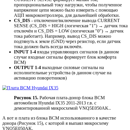
пропорциональный току нагрузки, чтобы полученное
напряжение цепи можно было измерить с помощью
АЦП микроконтроллера, для дальнейшей обработки.
CS_DIS
- отключение/включение вывода CURRENT
SENSE (CS_DIS = HIGH (логическая "1") → датчик тока
отключён и CS_DIS = LOW (логическая "0") → датчик
тока работает). Например, вывод CS_DIS можно
подтянуть к земле (GND) через резистор, если датчик
тока должен быть всегда включён.
INPUT 1-4
входы управляющих сигналов (в данном
случае входные сигналы формирует блок комфорта
BCM)
OUTPUT 1-4
выходные силовые сигналы на
исполнительные устройства (в данном случае на
активацию поворотников)
Рисунок 15.
Рабочая плата-донор блока BCM
автомобиля Hyundai IX35 2011-2013 г.в. с
демонтированной микросхемой VNQ5E050AK..
А вот и плата из блока BCM использованного в качестве
донора (Рисунок 15), с которой я выпаял микросхему
VNQ5E050AK.