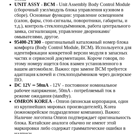
UNIT ASSY - BCM
- Unit Assembly Body Control Module
(сборочный узел/модуль блока управления кузовом в
сборе). Основные функции: управление освещением
(салон, фары, стоп-сигналы, поворотники, габариты, и
т.д.), контроль стеклоподъёмников, работа центрального
замка, сигнализация, управление дворниками/
омывателями, другое.
95400-2Y300
- оригинальный каталожный номер блока
комфорта (Body Control Module, BCM). Используется для
идентификации конкретной версии модуля в запасных
частях и сервисной документации. Короче говоря, по
этому номеру ищется блок взамен установленного в
вашем автомобиле. Важно: при замене BCM требуется
адаптация ключей и стеклоподъёмников через дилерское
ПО.
DC 12V ⎓ 50mA
- 12V - постоянное номинальное
рабочее напряжение, 50mA - потребляемый ток в
режиме ожидания (standby).
OMRON KOREA
- Omron (японская корпорация, один
из крупнейших мировых производителей), Korea
(южнокорейское подразделение компании). Важно:
Наличие логотипа Omron подтверждает оригинальность
блока. Китайские аналоги обычно не имеют этой
маркировки либо содержат грамматические ошибки в
надписи.