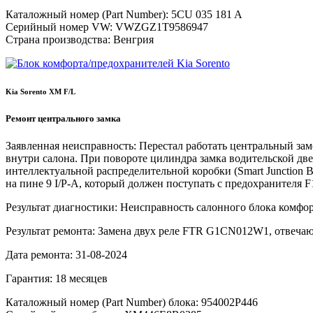
Каталожный номер (Part Number):
5CU 035 181 A
Серийный номер VW:
VWZGZ1T9586947
Страна производства:
Венгрия
Kia Sorento XM F/L
Ремонт центрального замка
Заявленная неисправность:
Перестал работать центральный зам
внутри салона. При повороте цилиндра замка водительской дв
интеллектуальной распределительной коробки (Smart Junction 
на пине 9 I/P-A, который должен поступать с предохранителя F
Результат диагностики:
Неисправность салонного блока комфор
Результат ремонта:
Замена двух реле FTR G1CN012W1, отвечающ
Дата ремонта:
31-08-2024
Гарантия:
18 месяцев
Каталожный номер (Part Number) блока:
954002P446