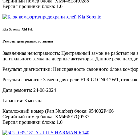
Серийный номер блока:
XM446E8R0285
Версия прошивки блока:
1.0
Kia Sorento XM F/L
Ремонт центрального замка
Заявленная неисправность:
Центральный замок не работает на з
центрального замка на дверные актуаторы. Данное реле находи
Результат диагностики:
Неисправность салонного блока комфорт
Результат ремонта:
Замена двух реле FTR G1CN012W1, отвечающ
Дата ремонта:
24-08-2024
Гарантия:
3 месяца
Каталожный номер (Part Number) блока:
954002P466
Серийный номер блока:
XM466E7Q0537
Версия прошивки блока:
1.0