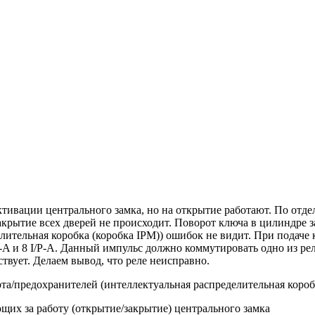
ктивации центрального замка, но на открытие работают. По отд
акрытие всех дверей не происходит. Поворот ключа в цилиндре 
лительная коробка (коробка IPM)) ошибок не видит. При подаче
-A и 8 I/P-A. Данный импульс должно коммутировать одно из рел
твует. Делаем вывод, что реле неисправно.
а/предохранителей (интеллектуальная распределительная коробк
их за работу (открытие/закрытие) центрального замка