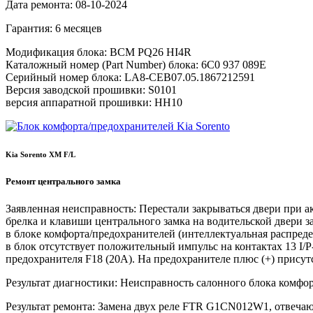
Дата ремонта:
08-10-2024
Гарантия:
6 месяцев
Модификация блока:
BCM PQ26 HI4R
Каталожный номер (Part Number) блока:
6C0 937 089E
Серийный номер блока:
LA8-CEB07.05.1867212591
Версия заводской прошивки:
S0101
версия аппаратной прошивки:
HH10
Kia Sorento XM F/L
Ремонт центрального замка
Заявленная неисправность:
Перестали закрываться двери при а
брелка и клавиши центрального замка на водительской двери з
в блоке комфорта/предохранителей (интеллектуальная распреде
в блок отсутствует положительный импульс на контактах 13 I/P
предохранителя F18 (20A). На предохранителе плюс (+) присутс
Результат диагностики:
Неисправность салонного блока комфорт
Результат ремонта:
Замена двух реле FTR G1CN012W1, отвечающ