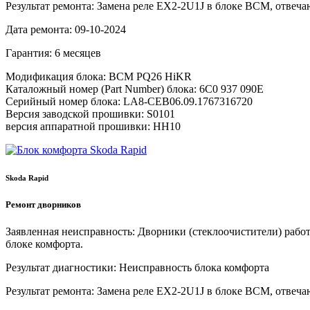
Результат ремонта:
Замена реле EX2-2U1J в блоке BCM, отвеча
Дата ремонта:
09-10-2024
Гарантия:
6 месяцев
Модификация блока:
BCM PQ26 HiKR
Каталожный номер (Part Number) блока:
6C0 937 090E
Серийный номер блока:
LA8-CEB06.09.1767316720
Версия заводской прошивки:
S0101
версия аппаратной прошивки:
HH10
Skoda Rapid
Ремонт дворников
Заявленная неисправность:
Дворники (стеклоочистители) работа
блоке комфорта.
Результат диагностики:
Неисправность блока комфорта
Результат ремонта:
Замена реле EX2-2U1J в блоке BCM, отвеча