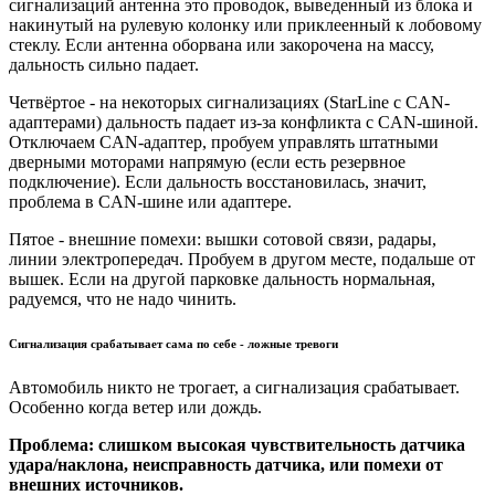
сигнализаций антенна это проводок, выведенный из блока и
накинутый на рулевую колонку или приклеенный к лобовому
стеклу. Если антенна оборвана или закорочена на массу,
дальность сильно падает.
Четвёртое - на некоторых сигнализациях (StarLine с CAN-
адаптерами) дальность падает из-за конфликта с CAN-шиной.
Отключаем CAN-адаптер, пробуем управлять штатными
дверными моторами напрямую (если есть резервное
подключение). Если дальность восстановилась, значит,
проблема в CAN-шине или адаптере.
Пятое - внешние помехи: вышки сотовой связи, радары,
линии электропередач. Пробуем в другом месте, подальше от
вышек. Если на другой парковке дальность нормальная,
радуемся, что не надо чинить.
Сигнализация срабатывает сама по себе - ложные тревоги
Автомобиль никто не трогает, а сигнализация срабатывает.
Особенно когда ветер или дождь.
Проблема: слишком высокая чувствительность датчика
удара/наклона, неисправность датчика, или помехи от
внешних источников.