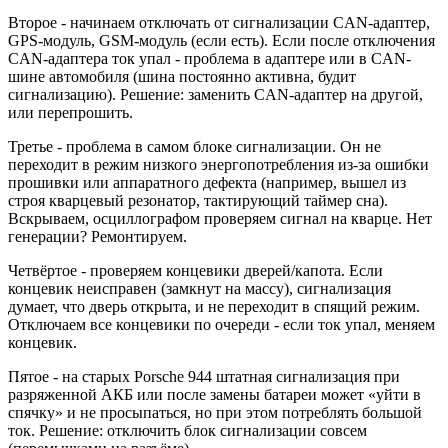
Второе - начинаем отключать от сигнализации CAN-адаптер,
GPS-модуль, GSM-модуль (если есть). Если после отключения
CAN-адаптера ток упал - проблема в адаптере или в CAN-
шине автомобиля (шина постоянно активна, будит
сигнализацию). Решение: заменить CAN-адаптер на другой,
или перепрошить.
Третье - проблема в самом блоке сигнализации. Он не
переходит в режим низкого энергопотребления из-за ошибки
прошивки или аппаратного дефекта (например, вышел из
строя кварцевый резонатор, тактирующий таймер сна).
Вскрываем, осциллографом проверяем сигнал на кварце. Нет
генерации? Ремонтируем.
Четвёртое - проверяем концевики дверей/капота. Если
концевик неисправен (замкнут на массу), сигнализация
думает, что дверь открыта, и не переходит в спящий режим.
Отключаем все концевики по очереди - если ток упал, меняем
концевик.
Пятое - на старых Porsche 944 штатная сигнализация при
разряженной АКБ или после замены батареи может «уйти в
спячку» и не просыпаться, но при этом потреблять большой
ток. Решение: отключить блок сигнализации совсем