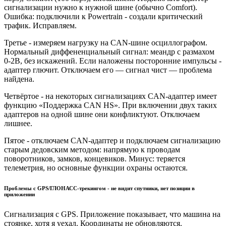
сигнализации нужно к нужной шине (обычно Comfort).
Ошибка: подключили к Powertrain - создали критический
трафик. Исправляем.
Третье - измеряем нагрузку на CAN-шине осциллографом.
Нормальный диффененциальный сигнал: меандр с размахом
0-2В, без искажений. Если наложены посторонние импульсы -
адаптер глючит. Отключаем его — сигнал чист — проблема
найдена.
Четвёртое - на некоторых сигнализациях CAN-адаптер имеет
функцию «Поддержка CAN HS». При включении двух таких
адаптеров на одной шине они конфликтуют. Отключаем
лишнее.
Пятое - отключаем CAN-адаптер и подключаем сигнализацию
старым дедовским методом: напрямую к проводам
поворотников, замков, концевиков. Минус: теряется
телеметрия, но основные функции охраны остаются.
Проблемы с GPS/ГЛОНАСС-трекингом - не видит спутники, нет позиции в
приложении
Сигнализация с GPS. Приложение показывает, что машина на
стоянке, хотя я уехал. Координаты не обновляются.