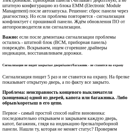
электроникой: приборная панель считывает дефолтную, а не
штатную конфигурацию из блока EMM (Electronic Module
Management) после автозапуска. Решение: сброс панели через
диагностику. Но если проблема повторяется - сигнализация
конфликтует с прошивкой панели. Ждём обновления ПО от
автопроизводителя или сигнализации.
Важно:
если после демонтажа сигнализации проблемы
остались - штатной блок (BCM, приборная панель)
повреждён. Вскрываем, ищем сгоревшие драйверы
индикации, восстанавливаем дорожки.
Сигнализация не видит закрытые двери/капот/багажник - не ставится на охрану
Сигнализация пищит 5 раз и не ставится на охрану. На брелке
показывает открытую дверь, а по факту все закрыто.
Проблема: неисправность концевого выключателя
(концевика) одной из дверей, капота или багажника. Либо
обрыв/коротыш в его цепи.
Первое - самый простой способ найти виновника:
последовательно открываем и закрываем каждую дверь,
капот, багажник, глядя на индикацию брелка/приборной
панели. Нашли ту, которая не меняет статус? Проверяем