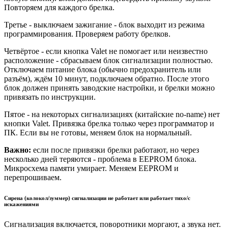
Повторяем для каждого брелка.
Третье - выключаем зажигание - блок выходит из режима
программирования. Проверяем работу брелков.
Четвёртое - если кнопка Valet не помогает или неизвестно
расположение - сбрасываем блок сигнализации полностью.
Отключаем питание блока (обычно предохранитель или
разъём), ждём 10 минут, подключаем обратно. После этого
блок должен принять заводские настройки, и брелки можно
привязать по инструкции.
Пятое - на некоторых сигнализациях (китайские no-name) нет
кнопки Valet. Привязка брелка только через программатор и
ПК. Если вы не готовы, меняем блок на нормальный.
Важно:
если после привязки брелки работают, но через
несколько дней теряются - проблема в EEPROM блока.
Микросхема памяти умирает. Меняем EEPROM и
перепрошиваем.
Сирена (колокол/зуммер) сигнализации не работает или работает тихо/с
искажениями
Сигнализация включается, поворотники моргают, а звука нет.