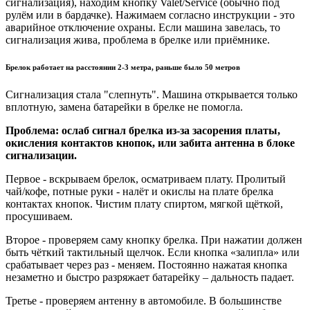
сигнализация), находим кнопку Valet/Service (обычно под
рулём или в бардачке). Нажимаем согласно инструкции - это
аварийное отключение охраны. Если машина завелась, то
сигнализация жива, проблема в брелке или приёмнике.
Брелок работает на расстоянии 2-3 метра, раньше было 50 метров
Сигнализация стала "слепнуть". Машина открывается только
вплотную, замена батарейки в брелке не помогла.
Проблема: ослаб сигнал брелка из-за засорения платы,
окисления контактов кнопок, или забита антенна в блоке
сигнализации.
Первое - вскрываем брелок, осматриваем плату. Пролитый
чай/кофе, потные руки - налёт и окислы на плате брелка
контактах кнопок. Чистим плату спиртом, мягкой щёткой,
просушиваем.
Второе - проверяем саму кнопку брелка. При нажатии должен
быть чёткий тактильный щелчок. Если кнопка «залипла» или
срабатывает через раз - меняем. Постоянно нажатая кнопка
незаметно и быстро разряжает батарейку – дальность падает.
Третье - проверяем антенну в автомобиле. В большинстве