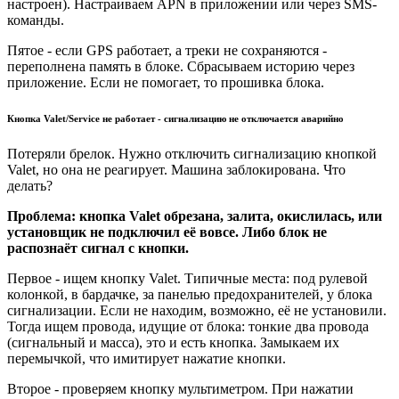
настроен). Настраиваем APN в приложении или через SMS-
команды.
Пятое - если GPS работает, а треки не сохраняются -
переполнена память в блоке. Сбрасываем историю через
приложение. Если не помогает, то прошивка блока.
Кнопка Valet/Service не работает - сигнализацию не отключается аварийно
Потеряли брелок. Нужно отключить сигнализацию кнопкой
Valet, но она не реагирует. Машина заблокирована. Что
делать?
Проблема: кнопка Valet обрезана, залита, окислилась, или
установщик не подключил её вовсе. Либо блок не
распознаёт сигнал с кнопки.
Первое - ищем кнопку Valet. Типичные места: под рулевой
колонкой, в бардачке, за панелью предохранителей, у блока
сигнализации. Если не находим, возможно, её не установили.
Тогда ищем провода, идущие от блока: тонкие два провода
(сигнальный и масса), это и есть кнопка. Замыкаем их
перемычкой, что имитирует нажатие кнопки.
Второе - проверяем кнопку мультиметром. При нажатии