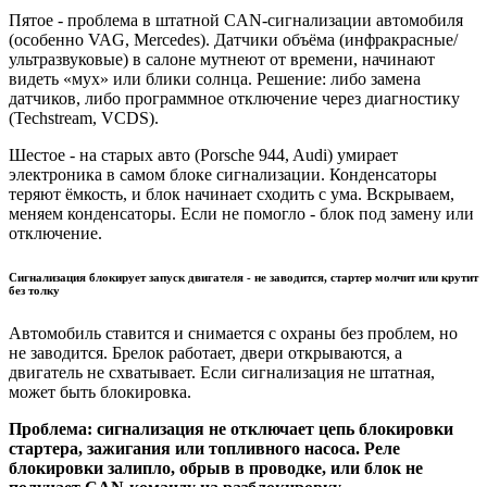
Пятое - проблема в штатной CAN-сигнализации автомобиля
(особенно VAG, Mercedes). Датчики объёма (инфракрасные/
ультразвуковые) в салоне мутнеют от времени, начинают
видеть «мух» или блики солнца. Решение: либо замена
датчиков, либо программное отключение через диагностику
(Techstream, VCDS).
Шестое - на старых авто (Porsche 944, Audi) умирает
электроника в самом блоке сигнализации. Конденсаторы
теряют ёмкость, и блок начинает сходить с ума. Вскрываем,
меняем конденсаторы. Если не помогло - блок под замену или
отключение.
Сигнализация блокирует запуск двигателя - не заводится, стартер молчит или крутит
без толку
Автомобиль ставится и снимается с охраны без проблем, но
не заводится. Брелок работает, двери открываются, а
двигатель не схватывает. Если сигнализация не штатная,
может быть блокировка.
Проблема: сигнализация не отключает цепь блокировки
стартера, зажигания или топливного насоса. Реле
блокировки залипло, обрыв в проводке, или блок не