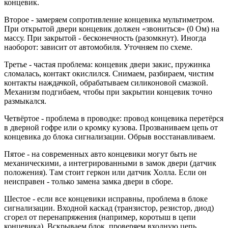
концевик.
Второе - замеряем сопротивление концевика мультиметром.
При открытой двери концевик должен «звониться» (0 Ом) на
массу. При закрытой - бесконечность (разомкнут). Иногда
наоборот: зависит от автомобиля. Уточняем по схеме.
Третье - частая проблема: концевик двери закис, пружинка
сломалась, контакт окислился. Снимаем, разбираем, чистим
контакты наждачкой, обрабатываем силиконовой смазкой.
Механизм подгибаем, чтобы при закрытии концевик точно
размыкался.
Четвёртое - проблема в проводке: провод концевика перетёрся
в дверной гофре или о кромку кузова. Прозваниваем цепь от
концевика до блока сигнализации. Обрыв восстанавливаем.
Пятое - на современных авто концевики могут быть не
механическими, а интегрированными в замок двери (датчик
положения). Там стоит геркон или датчик Холла. Если он
неисправен - только замена замка двери в сборе.
Шестое - если все концевики исправны, проблема в блоке
сигнализации. Входной каскад (транзистор, резистор, диод)
сгорел от перенапряжения (например, коротыш в цепи
концевика). Вскрываем блок, проверяем входную цепь,