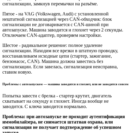
сигнализации, замкнув перемычки на разъёме.
Пятое - на VAG (Volkswagen, Audi) с установленной
нештатной сигнализацией через CAN-обходчик: блок
сигнализации не договаривается с CAN-шиной при
автозапуске. Машина заводится и глохнет через 2 секунды.
Отключаем CAN-адаптер, проверяем настройки.
Шестое - радикальное решение: полное удаление
сигнализации. Находим все врезки в штатную проводку,
восстанавливаем исходные цепи (стартер, зажигание,
бензонасос, CAN). Машина должна завестись без
сигнализации. Если завелась, сигнализация неисправна,
ставим новую.
Проблемы с автозапуском — машина заводится и глохнет, или не заводится совсем
Попытка завести с брелка - стартер крутит, двигатель
схватывает на секунду и глохнет. Иногда вообще не
заводится. С ключа заводится нормально.
Проблема: при автозапуске не проходит аутентификация
иммобилайзера, не снимается штатная охрана, или
сигнализация не получает подтверждение об успешном
запуске.