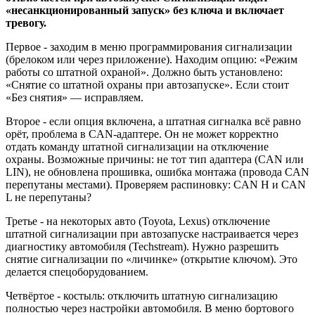
«несанкционированный запуск» без ключа и включает
тревогу.
Первое - заходим в меню программирования сигнализации
(брелоком или через приложение). Находим опцию: «Режим
работы со штатной охраной». Должно быть установлено:
«Снятие со штатной охраны при автозапуске». Если стоит
«Без снятия» — исправляем.
Второе - если опция включена, а штатная сигналка всё равно
орёт, проблема в CAN-адаптере. Он не может корректно
отдать команду штатной сигнализации на отключение
охраны. Возможные причины: не тот тип адаптера (CAN или
LIN), не обновлена прошивка, ошибка монтажа (провода CAN
перепутаны местами). Проверяем распиновку: CAN H и CAN
L не перепутаны?
Третье - на некоторых авто (Toyota, Lexus) отключение
штатной сигнализации при автозапуске настраивается через
диагностику автомобиля (Techstream). Нужно разрешить
снятие сигнализации по «личинке» (открытие ключом). Это
делается спецоборудованием.
Четвёртое - костыль: отключить штатную сигнализацию
полностью через настройки автомобиля. В меню бортового