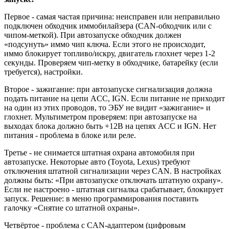
Первое - самая частая причина: неисправен или неправильно
подключен обходчик иммобилайзера (CAN-обходчик или с
чипом-меткой). При автозапуске обходчик должен
«подсунуть» иммо чип ключа. Если этого не происходит,
иммо блокирует топливо/искру, двигатель глохнет через 1-2
секунды. Проверяем чип-метку в обходчике, батарейку (если
требуется), настройки.
Второе - зажигание: при автозапуске сигнализация должна
подать питание на цепи ACC, IGN. Если питание не приходит
на один из этих проводов, то ЭБУ не видит «зажигание» и
глохнет. Мультиметром проверяем: при автозапуске на
выходах блока должно быть +12В на цепях ACC и IGN. Нет
питания - проблема в блоке или реле.
Третье - не снимается штатная охрана автомобиля при
автозапуске. Некоторые авто (Toyota, Lexus) требуют
отключения штатной сигнализации через CAN. В настройках
должны быть: «При автозапуске отключать штатную охрану».
Если не настроено - штатная сигналка срабатывает, блокирует
запуск. Решение: в меню программирования поставить
галочку «Снятие со штатной охраны».
Четвёртое - проблема с CAN-адаптером (цифровым