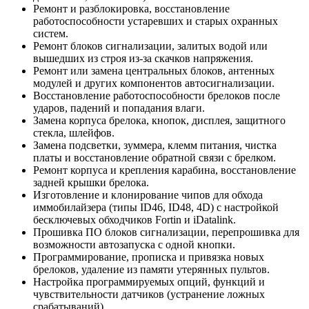
Ремонт и разблокировка, восстановление
работоспособности устаревших и старых охранных
систем.
Ремонт блоков сигнализации, залитых водой или
вышедших из строя из-за скачков напряжения.
Ремонт или замена центральных блоков, антенных
модулей и других компонентов автосигнализации.
Восстановление работоспособности брелоков после
ударов, падений и попадания влаги.
Замена корпуса брелока, кнопок, дисплея, защитного
стекла, шлейфов.
Замена подсветки, зуммера, клемм питания, чистка
платы и восстановление обратной связи с брелком.
Ремонт корпуса и крепления карабина, восстановление
задней крышки брелока.
Изготовление и клонирование чипов для обхода
иммобилайзера (типы ID46, ID48, 4D) с настройкой
бесключевых обходчиков Fortin и iDatalink.
Прошивка ПО блоков сигнализации, перепрошивка для
возможности автозапуска с одной кнопки.
Программирование, прописка и привязка новых
брелоков, удаление из памяти утерянных пультов.
Настройка программируемых опций, функций и
чувствительности датчиков (устранение ложных
срабатываний).