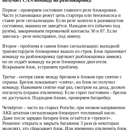
получает CAN-команду на разблокировку.
Первое - проверяем состояние главного реле блокировки.
Часто установщики режут цепь стартера или бензонасоса и
ставят реле сигнализации. Если реле залипло в разомкнутом
состоянии, машина не заведётся. Находим его (обычно под
рулём), закорачиваем перемычкой контакты 30 и 87. Если
завелась - реле неисправно, под замену.
Второе - проблема в самом блоке сигнализации: выходной
транзистор/реле блокировки вышло из строя. Блок принимает
команду на разблокировку (щёлкает разблокировка замков),
но не отдаёт команду на реле блокировки двигателя.
Вскрываем блок, устраняем проблему.
Третье - потеря связи между брелком и блоком при снятии с
охраны. Брелок показывает «снята», но блок не получил
команду. Нажимаем снятие ещё раз, смотрим на диод, должен
погаснуть (охрана отключена). Если горит постоянно - брелок
не достучался. Подходим ближе, проверяем батарейку.
Четвёртое – часто на старых Porsche, при низком напряжении
АКБ штатная сигнализация блокирует топливный насос.
Даже после зарядки батареи блок остаётся в «тревоге».
Решение: открыть и закрыть багажник 3 раза (в некоторых
моделях), это сбрасывает блок. Или временно отключить блок