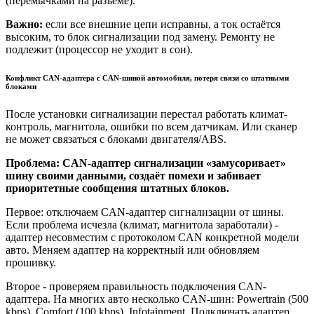
(перемычками на разъёме).
Важно:
если все внешние цепи исправны, а ток остаётся
высоким, то блок сигнализации под замену. Ремонту не
подлежит (процессор не уходит в сон).
Конфликт CAN-адаптера с CAN-шиной автомобиля, потеря связи со штатными
блоками
После установки сигнализации перестал работать климат-
контроль, магнитола, ошибки по всем датчикам. Или сканер
не может связаться с блоками двигателя/ABS.
Проблема: CAN-адаптер сигнализации «замусоривает»
шину своими данными, создаёт помехи и забивает
приоритетные сообщения штатных блоков.
Первое: отключаем CAN-адаптер сигнализации от шины.
Если проблема исчезла (климат, магнитола заработали) -
адаптер несовместим с протоколом CAN конкретной модели
авто. Меняем адаптер на корректный или обновляем
прошивку.
Второе - проверяем правильность подключения CAN-
адаптера. На многих авто несколько CAN-шин: Powertrain (500
kbps), Comfort (100 kbps), Infotainment. Подключать адаптер