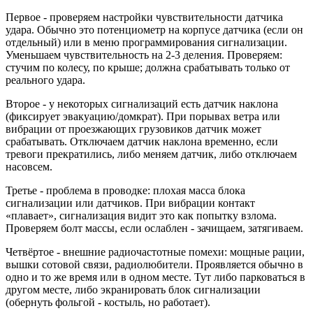
Первое - проверяем настройки чувствительности датчика
удара. Обычно это потенциометр на корпусе датчика (если он
отдельный) или в меню программирования сигнализации.
Уменьшаем чувствительность на 2-3 деления. Проверяем:
стучим по колесу, по крыше; должна срабатывать только от
реального удара.
Второе - у некоторых сигнализаций есть датчик наклона
(фиксирует эвакуацию/домкрат). При порывах ветра или
вибрации от проезжающих грузовиков датчик может
срабатывать. Отключаем датчик наклона временно, если
тревоги прекратились, либо меняем датчик, либо отключаем
насовсем.
Третье - проблема в проводке: плохая масса блока
сигнализации или датчиков. При вибрации контакт
«плавает», сигнализация видит это как попытку взлома.
Проверяем болт массы, если ослаблен - зачищаем, затягиваем.
Четвёртое - внешние радиочастотные помехи: мощные рации,
вышки сотовой связи, радиолюбители. Проявляется обычно в
одно и то же время или в одном месте. Тут либо парковаться в
другом месте, либо экранировать блок сигнализации
(обернуть фольгой - костыль, но работает).