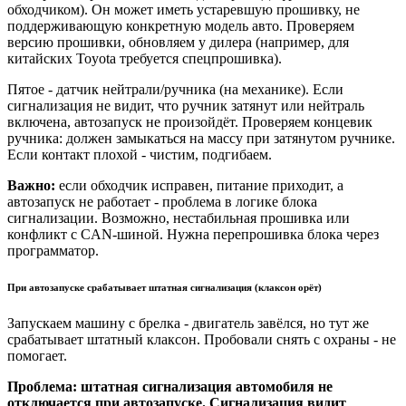
обходчиком). Он может иметь устаревшую прошивку, не
поддерживающую конкретную модель авто. Проверяем
версию прошивки, обновляем у дилера (например, для
китайских Toyota требуется спецпрошивка).
Пятое - датчик нейтрали/ручника (на механике). Если
сигнализация не видит, что ручник затянут или нейтраль
включена, автозапуск не произойдёт. Проверяем концевик
ручника: должен замыкаться на массу при затянутом ручнике.
Если контакт плохой - чистим, подгибаем.
Важно:
если обходчик исправен, питание приходит, а
автозапуск не работает - проблема в логике блока
сигнализации. Возможно, нестабильная прошивка или
конфликт с CAN-шиной. Нужна перепрошивка блока через
программатор.
При автозапуске срабатывает штатная сигнализация (клаксон орёт)
Запускаем машину с брелка - двигатель завёлся, но тут же
срабатывает штатный клаксон. Пробовали снять с охраны - не
помогает.
Проблема: штатная сигнализация автомобиля не
отключается при автозапуске. Сигнализация видит