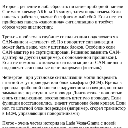
Второе - решение в лоб: сбросить питание приборной панели.
Снимаем клемму АКБ на 15 минут, затем подключаем. Если
панель заработала, значит был фантомный сбой. Если нет, то
приборная панель «запомнила» сигнализацию и требует
сброса через диагностику.
Третье - проблема в глубине: сигнализация подключается к
CAN-шине и «слушает» её. Но приоритет сигнализации
может быть выше, чем у штатных блоков. Особенно если
CAN-адаптер не сертифицирован. Решение: заменить CAN-
адаптер на другой (например, с обновлённой прошивкой).
Если не помогло - отключать сигнализацию от CAN-шины и
подключать сигнальные цепи напрямую (костыль).
Четвёртое - при установке сигнализации могли повредить
штатной жгут проводки или блок комфорта (BCM). Врезка в
провода приборной панели с нарушением изоляции, короткое
замыкание, перепутанные провода. Диагностика: полностью
снять сигнализацию, восстановить штатную проводку. Если
функции восстановились, значит установка была кривая. Если
нет, то штатной блок повреждён (например, сгорел транзистор
в BCM, управляющий поворотниками).
Пятое - очень частая история на Lada Vesta/Granta с новой