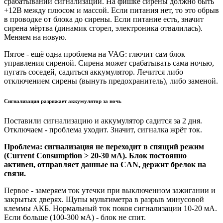
срабатывании сигнализации. На фишке сирены должно быть
+12В между плюсом и массой. Если питания нет, то это обрыв
в проводке от блока до сирены. Если питание есть, значит
сирена мёртва (динамик сгорел, электроника отвалилась).
Меняем на новую.
Пятое - ещё одна проблема на VAG: глючит сам блок
управления сиреной. Сирена может срабатывать сама ночью,
пугать соседей, садиться аккумулятор. Лечится либо
отключением сирены (вынуть предохранитель), либо заменой.
Сигнализация разряжает аккумулятор за ночь
Поставили сигнализацию и аккумулятор садится за 2 дня.
Отключаем - проблема уходит. Значит, сигналка жрёт ток.
Проблема: сигнализация не переходит в спящий режим
(Current Consumption > 20-30 мА). Блок постоянно
активен, отправляет данные на CAN, держит брелок на
связи.
Первое - замеряем ток утечки при выключенном зажигании и
закрытых дверях. Щупы мультиметра в разрыв минусовой
клеммы АКБ. Нормальный ток покоя сигнализации 10-20 мА.
Если больше (100-300 мА) - блок не спит.