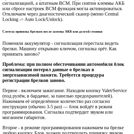
сигнализацией, а штатным BCM. При снятии клеммы АКБ
или сбросе настроек BCM функция могла активироваться.
Отключаем через диагностический сканер (меню Central
Locking -> Auto Lock/Unlock).
Слетела привязка брелков после замены АКБ или долгой стоянки
Поменяли аккумулятор - сигнализация перестала видеть
брелки. Машину открываю ключом, сигналка орёт. Как
привязать заново?
Проблема: при полном обесточивании автомобиля блок
сигнализации потерял данные о брелках в
энергозависимой памяти. Требуется процедура
регистрации брелков заново.
Первое - включаем зажигание. Находим кнопку Valet/Service
(под рулём, в бардачке, за панелью предохранителей).
Нажимаем её определённое количество раз согласно
инструкции (обычно 3-5 раз) — блок войдёт в режим
программирования. Сигналка подтвердит звуком или
миганием габаритов.
Второе - в режиме программирования нажимаем на брелке
любую кнопку. Блок должен подтвердить привязку звуком.