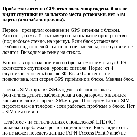
Проблема: антенна GPS отключена/повреждена, блок не
видит спутники из-за плохого места установки, нет SIM-
карты (или заблокирована).
Первое - проверяем соединение GPS-антенны с блоком.
Антенна должна быть выведена на открытое пространство
(под лобовое стекло, на крышу). Если блок установлен
глубоко под торпедой, а антенна не выведена, то спутники не
ловятся. Выводим антенну на стекло.
Второе - в приложении или на брелке смотрим статус GPS:
количество спутников, уровень сигнала. Норма: от 4
спутников, уровень больше 30. Если 0 - антенна не
подключена, или сгорел GPS-приёмник в блоке. Меняем блок.
Третье - SIM-карта в GSM-модуле: заблокировалась
(кончились деньги, заблокирована оператором), отвалился
контакт в слоте, сгорел GSM-модуль. Проверяем баланс SIM,
переставляем в телефон - если работает, проблема в блоке. Нет
- SIM не активна.
Четвёртое - на сигнализациях с поддержкой LTE (4G)
возможна проблема с регистрацией в сети. Блок видит сеть,
но не может передать данные (APN (Access Point Name) не