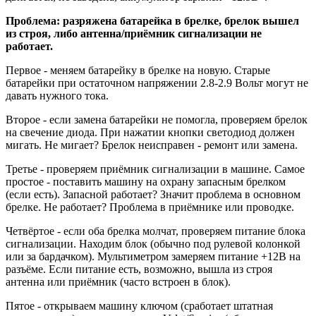
Проблема: разряжена батарейка в брелке, брелок вышел
из строя, либо антенна/приёмник сигнализации не
работает.
Первое - меняем батарейку в брелке на новую. Старые
батарейки при остаточном напряжении 2.8-2.9 Вольт могут не
давать нужного тока.
Второе - если замена батарейки не помогла, проверяем брелок
на свечение диода. При нажатии кнопки светодиод должен
мигать. Не мигает? Брелок неисправен - ремонт или замена.
Третье - проверяем приёмник сигнализации в машине. Самое
простое - поставить машину на охрану запасным брелком
(если есть). Запасной работает? Значит проблема в основном
брелке. Не работает? Проблема в приёмнике или проводке.
Четвёртое - если оба брелка молчат, проверяем питание блока
сигнализации. Находим блок (обычно под рулевой колонкой
или за бардачком). Мультиметром замеряем питание +12В на
разъёме. Если питание есть, возможно, вышла из строя
антенна или приёмник (часто встроен в блок).
Пятое - открываем машину ключом (сработает штатная