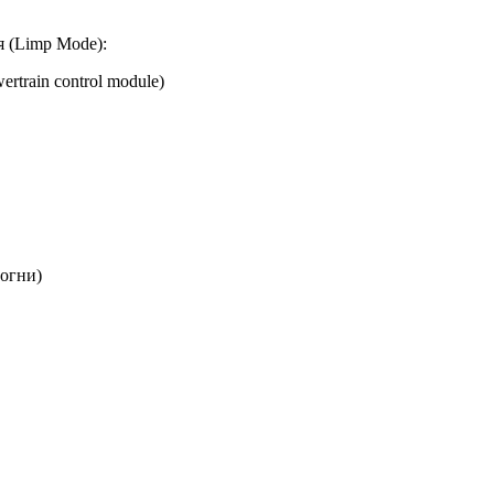
 (Limp Mode):
train control module)
огни)