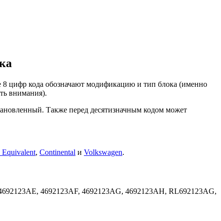
ка
е 8 цифр кода обозначают модификацию и тип блока (именно
ать внимания).
сстановленный. Также перед десятизначным кодом может
Equivalent
,
Continental
и
Volkswagen
.
4692123AE, 4692123AF, 4692123AG, 4692123AH, RL692123AG,