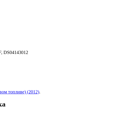
F, DS04143012
вом топливе) (2012)
.
ка