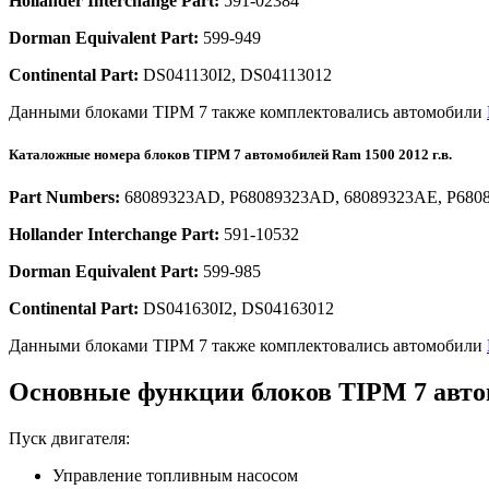
Hollander Interchange Part:
591-02384
Dorman Equivalent Part:
599-949
Continental Part:
DS041130I2, DS04113012
Данными блоками TIPM 7 также комплектовались автомобили
Каталожные номера блоков TIPM 7 автомобилей Ram 1500 2012 г.в.
Part Numbers:
68089323AD, P68089323AD, 68089323AE, P6808
Hollander Interchange Part:
591-10532
Dorman Equivalent Part:
599-985
Continental Part:
DS041630I2, DS04163012
Данными блоками TIPM 7 также комплектовались автомобили
Основные функции блоков TIPM 7 авто
Пуск двигателя:
Управление топливным насосом