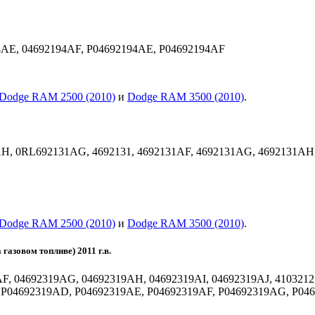
AE, 04692194AF, P04692194AE, P04692194AF
Dodge RAM 2500 (2010)
и
Dodge RAM 3500 (2010)
.
AH, 0RL692131AG, 4692131, 4692131AF, 4692131AG, 4692131A
Dodge RAM 2500 (2010)
и
Dodge RAM 3500 (2010)
.
азовом топливе) 2011 г.в.
F, 04692319AG, 04692319AH, 04692319AI, 04692319AJ, 4103212
, P04692319AD, P04692319AE, P04692319AF, P04692319AG, P04