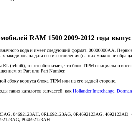
мобилей RAM 1500 2009-2012 года выпус
тизначного кода и имеет следующий формат: 00000000AA. Первы
вах закодирована дата его изготовления (на них можно не обращ
 RL (rebuilt), то это обозначает, что блок TIPM официально во
щением от Part или Part Number.
ой сбоку корпуса блока TIPM или на его задней стороне.
оды таких каталогов запчастей, как
Hollander Interchange
,
Dorman 
123AG, 04692123AH, 0RL692123AG, 0R4692123AG, 4692123AD, 
692123AG, P04692123AH