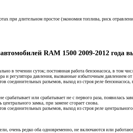
отах при длительном простое (экономия топлива, риск отравлен
автомобилей RAM 1500 2009-2012 года в
льно в течении суток; постоянная работа бензонасоса, в том чи
ра и регулятора давления, вызванные избыточным давлением от
ов соединительных разъемов, выход из строя реле бензонасоса, 
е срабатывает или срабатывает не с первого раза, появилась за
 центрального замка, при замене сгорает снова.
ов соединительных разъемов, выход из строя реле центрального
ли, очень редко оба одновременно, не включаются или работают