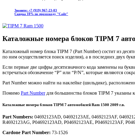
Звоните: +7 (919) 967-23-03
Скидка 10% по промокоду "Сайт"
Каталожные номера блоков TIPM 7 авто
Каталожный номер блока TIPM 7 (Part Number) состит из деся
по ним осуществляется поиск изделия), а в последних двух бук
Если первые две цифры десятизначного кода заменены на буквы
встречаться обозначение “P” или “P/N”, которые являются сокра
Part Number можно найти на наклейке (шильдике), расположенн
Помимо
Part Number
для большинства блоков TIPM 7 указаны к
Каталожные номера блоков TIPM 7 автомобилей Ram 1500 2009 г.в.
Part Numbers:
04692123AD, 04692123AE, 04692123AF, 04692
R4692123AG, P04692123AD, P04692123AE, P04692123AF, P04
Cardone Part Number:
73-1526