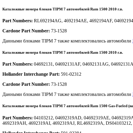
Каталожные номера блоков TIPM 7 автомобилей Ram 1500 2010 г.в.
Part Numbers:
RL692194AG, 4692194AE, 4692194AF, 04692194
Cardone Part Number:
73-1528
Данными блоками TIPM 7 также комплектовались автомобили
Каталожные номера блоков TIPM 7 автомобилей Ram 1500 2010 г.в.
Part Numbers:
04692131, 04692131AF, 04692131AG, 04692131
Hollander Interchange Part:
591-02312
Cardone Part Number:
73-1528
Данными блоками TIPM 7 также комплектовались автомобили
Каталожные номера блоков TIPM 7 автомобилей Ram 1500 Gas-Fueled (на г
Part Numbers:
04103212, 04692319AD, 04692319AE, 04692319A
4692319AH, 4692319AI, 4692319AJ, RL4692319A, DS04103212