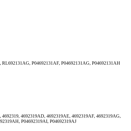
H, RL692131AG, P04692131AF, P04692131AG, P04692131AH
, 4692319, 4692319AD, 4692319AE, 4692319AF, 4692319AG,
692319AH, P04692319AI, P04692319AJ