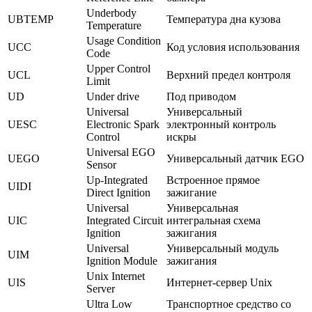
Underbody
UBTEMP
Температура дна кузова
Temperature
Usage Condition
UCC
Код условия использования
Code
Upper Control
UCL
Верхний предел контроля
Limit
UD
Under drive
Под приводом
Universal
Универсальный
UESC
Electronic Spark
электронный контроль
Control
искры
Universal EGO
UEGO
Универсальный датчик EGO
Sensor
Up-Integrated
Встроенное прямое
UIDI
Direct Ignition
зажигание
Universal
Универсальная
UIC
Integrated Circuit
интегральная схема
Ignition
зажигания
Universal
Универсальный модуль
UIM
Ignition Module
зажигания
Unix Internet
UIS
Интернет-сервер Unix
Server
Ultra Low
Транспортное средство со