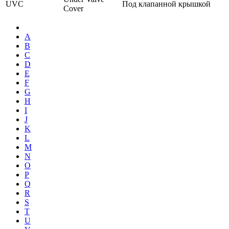
UVC
Под клапанной крышкой
Cover
A
B
C
D
E
F
G
H
I
J
K
L
M
N
O
P
Q
R
S
T
U