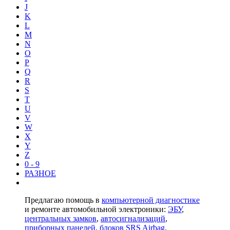
J
K
L
M
N
O
P
Q
R
S
T
U
V
W
X
Y
Z
0 - 9
РАЗНОЕ
Предлагаю помощь в
компьютерной диагностике
и ремонте автомобильной электроники:
ЭБУ
,
центральных замков
,
автосигнализаций
,
приборных панелей
,
блоков SRS Airbag
,