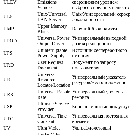
ULEV
Emissions
сверхнизким уровнем
Vehicle
выбросов вредных веществ
Unix/Universal
Unix/Универсальный сервер
ULS
LAN Server
локальной сети
Upper Memory
UMB
Верхний блок памяти
Block
Universal Power
Универсальный выходной
UPOD
Output Driver
драйвер мощности
Uninterruptable
Источник бесперебойного
UPS
Power Supply
питания
User Request
Документ по запросу
URD
Document
пользователя
Universal
Универсальный указатель
URL
Resource
ресурсов/местоположение
Locator/Location
Universal Repair
Универсальный уровень
URR
Rate
ремонта
Ultimate Service
USP
Конечный поставщик услуг
Provider
Universal Time
Универсальная постоянная
UTC
Constant
времени
UV
Ultra Violet
Ультрафиолетовый
Under Valve