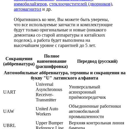
иммобилайзеров
,
стеклоочистителей (дворников)
,
автомагнитол
и др.
Обратившись ко мне, Вы можете быть уверены,
что все используемые запчасти и комплектующие
будут только оригинальные и новые (никакого
демонтажа со старой аппаратуры и китайских
поделок), а работа будет выполнена на
высочайшем уровне с гарантией до 5 лет.
Полное
Сокращения
наименование
Передвод (русский)
(аббревиатура)
(расшифровка)
Автомобильные аббревиатура, термины и сокращения на
букву "U" латинского алфавита
Universal
Универсальный
Asynchronous
UART
асинхронный
Receiver-
приёмопередатчик
Transmitter
Объединенные работники
United Auto
UAW
автомобильной
Workers
промышленности
Upper Bumper
Верхняя контрольная линия
UBRL
Reference Line
бампера