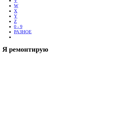
V
W
X
Y
Z
0 - 9
РАЗНОЕ
Я ремонтирую