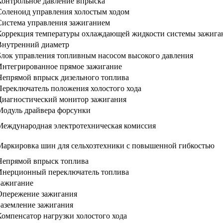
Контрольное давление впрыска
Соленоид управления холостым ходом
Система управления зажиганием
Коррекция температуры охлаждающей жидкости системы зажига
Внутренний диаметр
Блок управления топливным насосом высокого давления
Интегрированное прямое зажигание
Непрямой впрыск дизельного топлива
Переключатель положения холостого хода
Диагностический монитор зажигания
Модуль драйвера форсунки
Международная электротехническая комиссия
Маркировка шин для сельхозтехники с повышенной гибкостью
Непрямой впрыск топлива
Инерционный переключатель топлива
Зажигание
Опережение зажигания
Заземление зажигания
Компенсатор нагрузки холостого хода