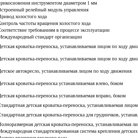
прикосновения инструментом диаметром 1 мм
Встроенный релейный модуль управления
Привод холостого хода
Контроль частоты вращения холостого хода
Соответствие требованиям в процессе эксплуатации
Международный стандарт организации
Детская кроватка-переноска, устанавливаемая лицом по ходу дв
Детская кроватка-переноска, устанавливаемая лицом по ходу дв
Детское автокресло, устанавливаемая лицом по ходу движения
Детская кроватка-переноска устанавливаемая влево, боком
Детская кроватка-переноска устанавливаемая вправо, боком
Стандартная детская кроватка-переноска, устанавливаемая лицо
Стандартная детская кроватка-переноска для грудничков, устана
Полноразмерная детская кроватка-переноска, устанавливаемая л
Международная стандартизированная система крепления детски
Частота вращения входного вала