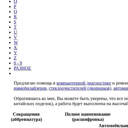
O
P
Q
R
S
T
U
V
W
X
Y
Z
0 - 9
РАЗНОЕ
Предлагаю помощь в
компьютерной диагностике
и ремон
иммобилайзеров
,
стеклоочистителей (дворников)
,
автома
Обратившись ко мне, Вы можете быть уверены, что все и
китайских поделок), а работа будет выполнена на высочай
Сокращения
Полное наименование
(аббревиатура)
(расшифровка)
Автомобильны