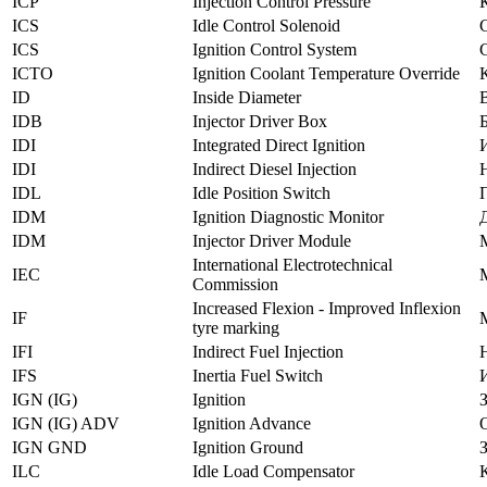
ICP
Injection Control Pressure
ICS
Idle Control Solenoid
ICS
Ignition Control System
ICTO
Ignition Coolant Temperature Override
ID
Inside Diameter
IDB
Injector Driver Box
IDI
Integrated Direct Ignition
IDI
Indirect Diesel Injection
IDL
Idle Position Switch
IDM
Ignition Diagnostic Monitor
IDM
Injector Driver Module
International Electrotechnical
IEC
Commission
Increased Flexion - Improved Inflexion
IF
tyre marking
IFI
Indirect Fuel Injection
IFS
Inertia Fuel Switch
IGN (IG)
Ignition
IGN (IG) ADV
Ignition Advance
IGN GND
Ignition Ground
ILC
Idle Load Compensator