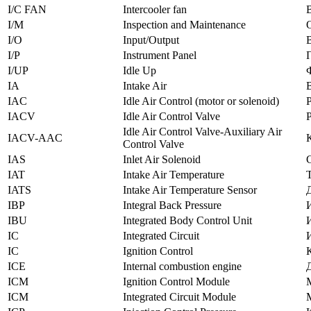
I/C FAN
Intercooler fan
I/M
Inspection and Maintenance
I/O
Input/Output
I/P
Instrument Panel
I/UP
Idle Up
IA
Intake Air
IAC
Idle Air Control (motor or solenoid)
IACV
Idle Air Control Valve
Idle Air Control Valve-Auxiliary Air
IACV-AAC
Control Valve
IAS
Inlet Air Solenoid
IAT
Intake Air Temperature
IATS
Intake Air Temperature Sensor
IBP
Integral Back Pressure
IBU
Integrated Body Control Unit
IC
Integrated Circuit
IC
Ignition Control
ICE
Internal combustion engine
ICM
Ignition Control Module
ICM
Integrated Circuit Module