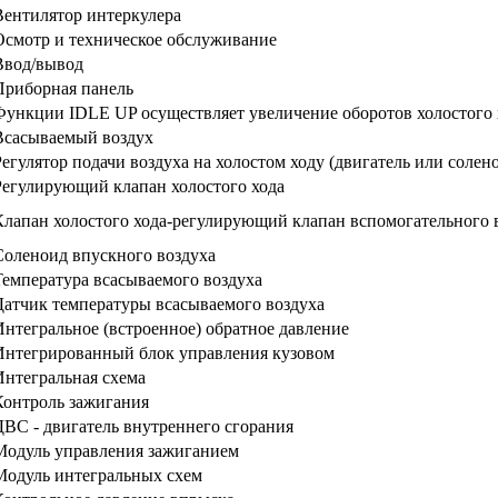
Вентилятор интеркулера
Осмотр и техническое обслуживание
Ввод/вывод
Приборная панель
Функции IDLE UP осуществляет увеличение оборотов холостого 
Всасываемый воздух
Регулятор подачи воздуха на холостом ходу (двигатель или солен
Регулирующий клапан холостого хода
Клапан холостого хода-регулирующий клапан вспомогательного 
Соленоид впускного воздуха
Температура всасываемого воздуха
Датчик температуры всасываемого воздуха
Интегральное (встроенное) обратное давление
Интегрированный блок управления кузовом
Интегральная схема
Контроль зажигания
ДВС - двигатель внутреннего сгорания
Модуль управления зажиганием
Модуль интегральных схем