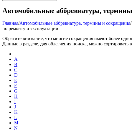
Автомобильные аббревиатура, термины
Главная
/
Автомобильные аббревиатура, термины и сокращения
/
по ремонту и эксплуатации
Обратите внимание, что многие сокращения имеют более одног
Данные в разделе, для облегчения поиска, можно сортировать в
A
B
C
D
E
F
G
H
I
J
K
L
M
N