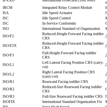
IPXXD
International Protection (Test Wire)
IRCM
Integrated Relay Control Module
ISA
Idle Speed Actuator
ISC
Idle Speed Control
ISC
In-Service Conformity
ISO
International Standard of Organization
Reduced-Height Forward Facing toddler
ISO/F2
CRS
Reduced-Height Forward Facing toddler
ISO/F2X
CRS
Full-Height Forward Facing toddler
ISO/F3
CRS
Left Lateral Facing Position CRS (carry-
ISO/L1
cot)
Right Lateral Facing Position CRS
ISO/L2
(carry-cot)
ISO/R1
Rearward Facing toddler CRS
Reduced-Size Rearward Facing toddler
ISO/R2
CRS
ISO/R3
Full-Size Rearward Facing toddler CRS
ISOFIX
International Standard Organization Fix
ISS
Input Shaft Speed