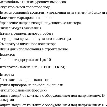
Автомобиль с низким уровнем выбросов
Регулятор смеси холостого хода
Интегрированный ассистент управления двигателем (гибридная 
Нанесение маркировки на шины
Управление направляющей впускного коллектора
Сигнал модуля зажигания
Датчик предполагаемого пробега
Регулировка времени впускного коллектора
Температура впускного коллектора
Шины для использования в строительстве
Инжектор
Топливные форсунки от 1 до 10
Интегратор (заменен на ST FUEL TRIM)
Интервал
Ток зажигания при выключении
Группа приборов на приборной панели
Регулятор давления форсунки
Защита людей от контакта с оборудованием под напряжением: IP -
пальцами
Защита людей от контакта с оборудованием под напряжением: IP -