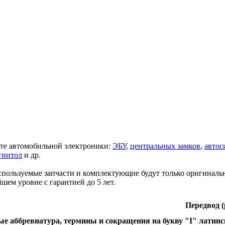
те автомобильной электроники:
ЭБУ
,
центральных замков
,
автос
гнитол
и др.
спользуемые запчасти и комплектующие будут только оригиналь
шем уровне с гарантией до 5 лет.
Передвод (
е аббревиатура, термины и сокращения на букву "I" латинс