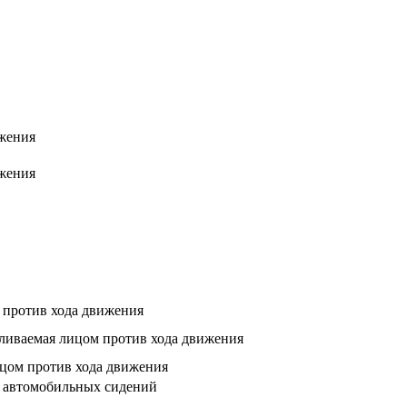
ижения
ижения
м против хода движения
вливаемая лицом против хода движения
ицом против хода движения
х автомобильных сидений