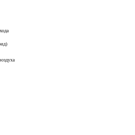
хода
оид)
воздуха