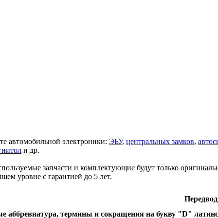
те автомобильной электроники:
ЭБУ
,
центральных замков
,
автос
гнитол
и др.
спользуемые запчасти и комплектующие будут только оригиналь
шем уровне с гарантией до 5 лет.
Передвод
 аббревиатура, термины и сокращения на букву "D" латин