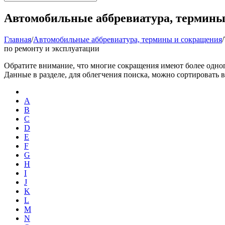
Автомобильные аббревиатура, термины
Главная
/
Автомобильные аббревиатура, термины и сокращения
/
по ремонту и эксплуатации
Обратите внимание, что многие сокращения имеют более одног
Данные в разделе, для облегчения поиска, можно сортировать в
A
B
C
D
E
F
G
H
I
J
K
L
M
N