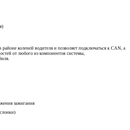
я)
в районе коленей водителя и позволяет подключаться к CAN, а
остей от любого из компонентов системы,
биля.
ежения зажигания
аслонки)