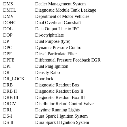
DMS
Dealer Management System
DMTL
Diagnostic Module Tank Leakage
DMV
Department of Motor Vehicles
DOHC
Dual Overhead Camshaft
DOL
Data Output Line to IPC
DOP
Di-octylphtalate
DP
Dual Purpose (tyre)
DPC
Dynamic Pressure Control
DPF
Diesel Particulate Filter
DPFE
Differential Pressure Feedback EGR
DPI
Dual Plug Ignition
DR
Density Ratio
DR_LOCK
Door lock
DRB
Diagnostic Readout Box
DRB II
Diagnostic Readout Box II
DRB III
Diagnostic Readout Box III
DRCV
Distributor Retard Control Valve
DRL
Daytime Running Lights
DS-I
Dura Spark I Ignition System
DS-II
Dura Spark II Ignition System