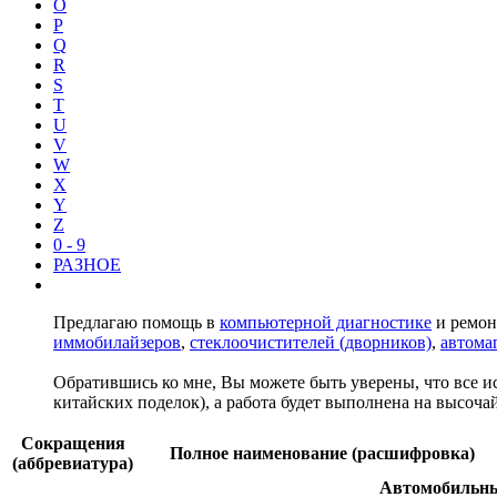
O
P
Q
R
S
T
U
V
W
X
Y
Z
0 - 9
РАЗНОЕ
Предлагаю помощь в
компьютерной диагностике
и ремон
иммобилайзеров
,
стеклоочистителей (дворников)
,
автома
Обратившись ко мне, Вы можете быть уверены, что все и
китайских поделок), а работа будет выполнена на высочай
Сокращения
Полное наименование (расшифровка)
(аббревиатура)
Автомобильные