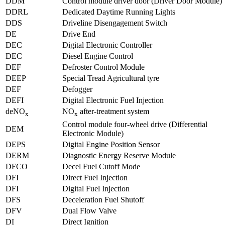
DDM
Control module driver door (Driver Door Module)
DDRL
Dedicated Daytime Running Lights
DDS
Driveline Disengagement Switch
DE
Drive End
DEC
Digital Electronic Controller
DEC
Diesel Engine Control
DEF
Defroster Control Module
DEEP
Special Tread Agricultural tyre
DEF
Defogger
DEFI
Digital Electronic Fuel Injection
deNO
NO
after-treatment system
x
x
Control module four-wheel drive (Differential
DEM
Electronic Module)
DEPS
Digital Engine Position Sensor
DERM
Diagnostic Energy Reserve Module
DFCO
Decel Fuel Cutoff Mode
DFI
Direct Fuel Injection
DFI
Digital Fuel Injection
DFS
Deceleration Fuel Shutoff
DFV
Dual Flow Valve
DI
Direct Ignition