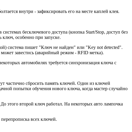
олтается внутри - зафиксировать его на месте каплей клея.
системах бесключевого доступа (кнопка Start/Stop, доступ без
ь ключ, особенно при запуске.
й) система пишет "Ключ не найден" или "Key not detected".
 может завестись (аварийный режим - RFID метка).
 некоторых автомобилях требуется синхронизация ключа с
т частично сбросить память ключей. Один из ключей
дачной попытки обучения нового ключа, когда мастер случайно
 До этого второй ключ работал. На некоторых авто лампочка
 перепрописка всех ключей.