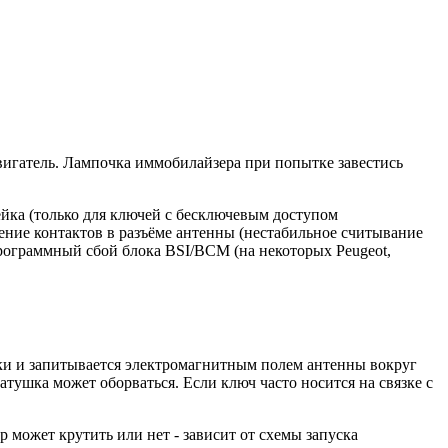
ь двигатель. Лампочка иммобилайзера при попытке завестись
ейка (только для ключей с бесключевым доступом
ление контактов в разъёме антенны (нестабильное считывание
программный сбой блока BSI/BCM (на некоторых Peugeot,
йки и запитывается электромагнитным полем антенны вокруг
атушка может оборваться. Если ключ часто носится на связке с
р может крутить или нет - зависит от схемы запуска