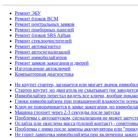
Ремонт ЭБУ
Ремонт блоков BCМ
Ремонт центральных замков
Ремонт приборных панелей
Ремонт блоков SRS Airbag
Ремонт стеклоочистителей
Ремонт автомагнитол
Ремонт автосигнализаций
Ремонт иммобилайзеров
Ремонт замков зажигания и дверей
Изготовление автоключей
Компьютерная диагностика
Не крутит стартер, загорается или мигает значок иммоби
Стартер крутит, но двигатель не схватывает (не заводит
Иммобилайзер перестал видеть все ключи, вообще никак
Глюки иммобилайзера при повышенной влажности осень
Ключ не поворачивается в замке зажигания, но иммобила
Машина глохнет через 2-3 секунды после запуска
Проблемы с автозапуском, сигнализация не может запуст
Ослабла или окислена масса (плохой контакт) - симптом
Проблемы с иммо после замены аккумулятора или "прик
Не горит лампочка иммобилайзера при включении зажиг