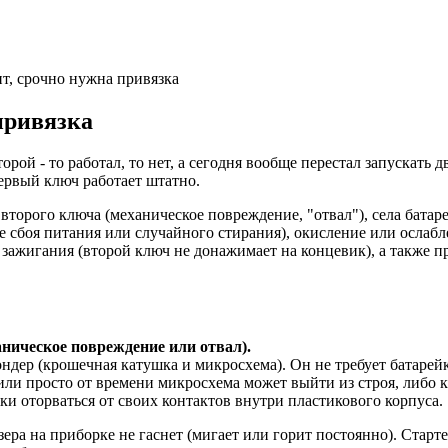
т, срочно нужна привязка
привязка
торой - то работал, то нет, а сегодня вообще перестал запускат
первый ключ работает штатно.
торого ключа (механическое повреждение, "отвал"), села батар
е сбоя питания или случайного стирания), окисление или ослаб
 зажигания (второй ключ не донажимает на концевик), а также 
ническое повреждение или отвал).
ндер (крошечная катушка и микросхема). Он не требует батаре
или просто от времени микросхема может выйти из строя, либо к
и оторваться от своих контактов внутри пластикового корпуса.
ра на приборке не гаснет (мигает или горит постоянно). Старте