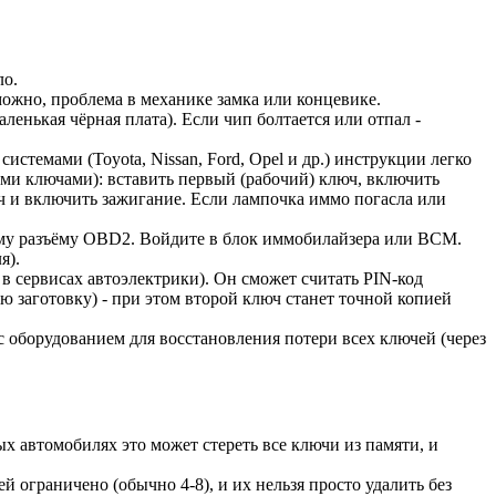
ло.
зможно, проблема в механике замка или концевике.
ленькая чёрная плата). Если чип болтается или отпал -
стемами (Toyota, Nissan, Ford, Opel и др.) инструкции легко
ими ключами): вставить первый (рабочий) ключ, включить
люч и включить зажигание. Если лампочка иммо погасла или
кому разъёму OBD2. Войдите в блок иммобилайзера или BCM.
я).
 в сервисах автоэлектрики). Он сможет считать PIN-код
ю заготовку) - при этом второй ключ станет точной копией
 с оборудованием для восстановления потери всех ключей (через
 автомобилях это может стереть все ключи из памяти, и
й ограничено (обычно 4-8), и их нельзя просто удалить без