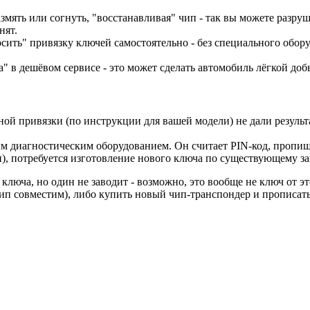
азмять или согнуть, "восстанавливая" чип - так вы можете разру
нят.
ить" привязку ключей самостоятельно - без специального обору
" в дешёвом сервисе - это может сделать автомобиль лёгкой до
й привязки (по инструкции для вашей модели) не дали результат
.
 диагностическим оборудованием. Он считает PIN-код, пропише
), потребуется изготовление нового ключа по существующему за
ключа, но один не заводит - возможно, это вообще не ключ от эт
чип совместим), либо купить новый чип-транспондер и прописать