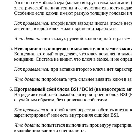
Антенна иммобилайзера (кольцо вокруг замка зажигания)
электрической цепи антенны и ее чувствительность падае
Особенно если ключи имеют разную толщину головки ил
Как проявляется:
второй ключ заводил иногда (после нес
антенны, второй ключ может временно заработать.
Что делать:
снять кожух рулевой колонки, найти разъём
Неисправность концевого выключателя в замке зажига
Концевик, который определяет, что ключ вставлен в замо
концевик. Система не видит, что ключ в замке, и не опра
Как проявляется:
при вставке второго ключа нет характер
Что делать:
попробовать чуть сильнее вдавить ключ в зам
Программный сбой блока BSI / BCM (на некоторых автом
На ряде автомобилей иммобилайзер встроен в блок BSI (B
случайным образом, без привязки к событиям.
Как проявляется:
второй ключ перестал работать внезапн
зарегистрирован" или есть внутренняя ошибка BSI.
Что делать:
попытаться выполнить процедуру перепривяз
квалифицированного специалиста.