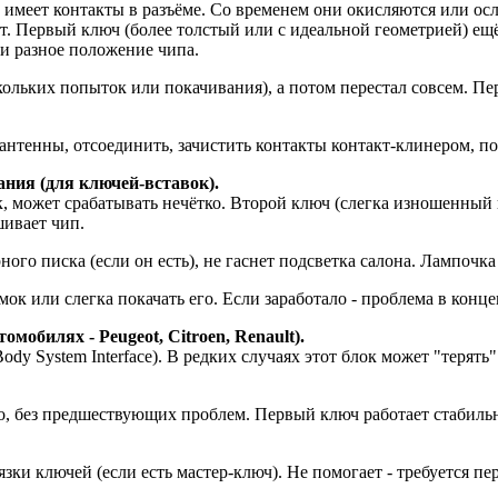
 имеет контакты в разъёме. Со временем они окисляются или осл
т. Первый ключ (более толстый или с идеальной геометрией) ещё 
и разное положение чипа.
кольких попыток или покачивания), а потом перестал совсем. П
 антенны, отсоединить, зачистить контакты контакт-клинером, п
ния (для ключей-вставок).
к, может срабатывать нечётко. Второй ключ (слегка изношенный
шивает чип.
ного писка (если он есть), не гаснет подсветка салона. Лампочк
ок или слегка покачать его. Если заработало - проблема в конце
обилях - Peugeot, Citroen, Renault).
ody System Interface). В редких случаях этот блок может "терят
о, без предшествующих проблем. Первый ключ работает стабильн
ки ключей (если есть мастер-ключ). Не помогает - требуется 