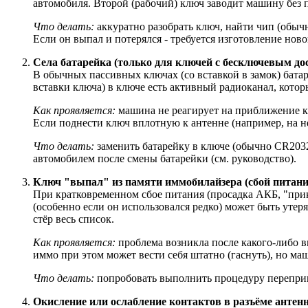
автомобиля. Второй (рабочий) ключ заводит машину без 
Что делать:
аккуратно разобрать ключ, найти чип (обычно
Если он выпал и потерялся - требуется изготовление ново
Села батарейка (только для ключей с бесключевым дост
В обычных пассивных ключах (со вставкой в замок) батаре
вставки ключа) в ключе есть активный радиоканал, которы
Как проявляется:
машина не реагирует на приближение кл
Если поднести ключ вплотную к антенне (например, на не
Что делать:
заменить батарейку в ключе (обычно CR2032
автомобилем после смены батарейки (см. руководство).
Ключ "выпал" из памяти иммобилайзера (сбой питания
При кратковременном сбое питания (просадка АКБ, "при
(особенно если он использовался редко) может быть утер
стёр весь список.
Как проявляется:
проблема возникла после какого-либо в
иммо при этом может вести себя штатно (гаснуть), но маш
Что делать:
попробовать выполнить процедуру перепривя
Окисление или ослабление контактов в разъёме антен