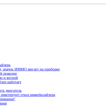
лайзера
ся), значок ИММО мигает на приборке
ой реакции
ю и весной
йзер работает
ить двигатель
ы имитируют отказ иммобилайзера
уривания"
ания