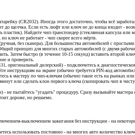
тарейку (CR2032). Иногда этого достаточно, чтобы всё заработа
ит до щелчка. Если есть люфт или ключ не до конца входит - во
 пластик). Найдите чип-транспондер (стеклянная капсула или ма
но ключ не работает - чип скорее всего мёртв.
чная, без сканера). Для большинства автомобилей с простыми си
. Общий принцип для многих старых автомобилей (с двумя рабоч
ючить. Затем быстро (в течение 10-15 секунд) вставить второй к
ние и проверить.
X431, оригинальный дилерский) - подключитесь к диагностичес
те инструкциям на экране (обычно требуется PIN-код автомобил
итесь к мастеру по чип-ключам (обычно такие есть на рынках или
минут или сделать клон первого ключа (скопировать чип в чисту
) - не пытайтесь "угадать" процедуру. Сразу вызывайте мастера
оит дороже, но решаемо.
ючением-выключением зажигания без инструкции - на некоторых
тесь использовать постоянно - на многих авто количество ключе