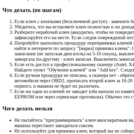
Что делать (по шагам)
Если ключ с кнопками (бесключевой доступ) - замените ба
Убедитесь, что вы вставляете ключ полностью и он доход
Разберите нерабочий ключ (аккуратно, чтобы не повредить
зафиксируйте его на месте. Если следов повреждений нет, 
Попробуйте выполнить процедуру перепривязки ключей (ру
найти в интернете по запросу "[марка] привязка ключа"
зажигание (не запуская двигатель) на 5-10 секунд, выкл
заморгала по-другому - ключ записан. Выключить зажига
Если есть доступ к профессиональному сканеру (Autel, 
Найдите пункт "Обучение ключей" или "Add key". Следуй
Если ручная процедура не описана, а сканера нет - обрат
автомобиля через OBD2, прописать второй ключ за 10-20 
первого, и машина не будет их различать.
Если ни один из ключей не заводит (оба выпали из памяти
EEPROM или через сервисные протоколы). Обычно это ст
Чего делать нельзя
Не пытайтесь "программировать" ключ многократным вкл
машина перестанет заводиться совсем.
Не используйте для привязки ключ, который вы не собирае