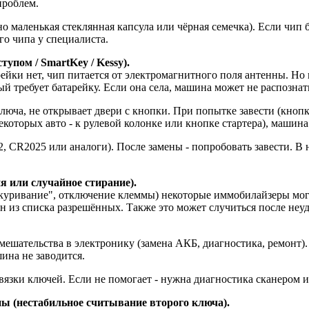
проблем.
 маленькая стеклянная капсула или чёрная семечка). Если чип б
го чипа у специалиста.
упом / SmartKey / Kessy).
йки нет, чип питается от электромагнитного поля антенны. Но в 
й требует батарейку. Если она села, машина может не распознат
юча, не открывает двери с кнопки. При попытке завести (кнопко
которых авто - к рулевой колонке или кнопке стартера), машина
, CR2025 или аналоги). После замены - попробовать завести. В
 или случайное стирание).
куривание", отключение клеммы) некоторые иммобилайзеры могу
ян из списка разрешённых. Также это может случиться после неу
мешательства в электронику (замена АКБ, диагностика, ремонт).
ина не заводится.
зки ключей. Если не помогает - нужна диагностика сканером и
ны (нестабильное считывание второго ключа).