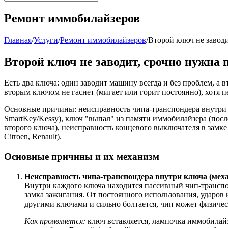
Ремонт иммобилайзеров
Главная
/
Услуги
/
Ремонт иммобилайзеров
/
Второй ключ не заводи
Второй ключ не заводит, срочно нужна 
Есть два ключа: один заводит машину всегда и без проблем, а в
вторым ключом не гаснет (мигает или горит постоянно), хотя 
Основные причины: неисправность чипа-транспондера внутри в
SmartKey/Kessy), ключ "выпал" из памяти иммобилайзера (посл
второго ключа), неисправность концевого выключателя в замке
Citroen, Renault).
Основные причины и их механизм
Неисправность чипа-транспондера внутри ключа (меха
Внутри каждого ключа находится пассивный чип-транспо
замка зажигания. От постоянного использования, ударов 
другими ключами и сильно болтается, чип может физическ
Как проявляется:
ключ вставляется, лампочка иммобилайзе