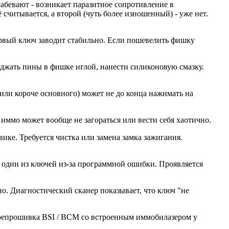
абевают - возникает паразитное сопротивление в
считывается, а второй (чуть более изношенный) - уже нет.
ервый ключ заводит стабильно. Если пошевелить фишку
оджать пины в фишке иглой, нанести силиконовую смазку.
 или короче основного) может не до конца нажимать на
а иммо может вообще не загораться или вести себя хаотично.
вике. Требуется чистка или замена замка зажигания.
ь" один из ключей из-за программной ошибки. Проявляется
о. Диагностический сканер показывает, что ключ "не
перепрошивка BSI / BCM со встроенным иммобилазером у