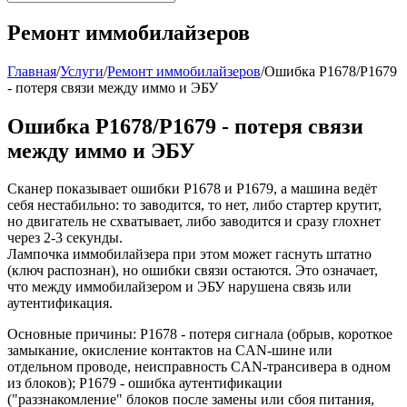
Ремонт иммобилайзеров
Главная
/
Услуги
/
Ремонт иммобилайзеров
/
Ошибка P1678/P1679
- потеря связи между иммо и ЭБУ
Ошибка P1678/P1679 - потеря связи
между иммо и ЭБУ
Сканер показывает ошибки P1678 и P1679, а машина ведёт
себя нестабильно: то заводится, то нет, либо стартер крутит,
но двигатель не схватывает, либо заводится и сразу глохнет
через 2-3 секунды.
Лампочка иммобилайзера при этом может гаснуть штатно
(ключ распознан), но ошибки связи остаются. Это означает,
что между иммобилайзером и ЭБУ нарушена связь или
аутентификация.
Основные причины: P1678 - потеря сигнала (обрыв, короткое
замыкание, окисление контактов на CAN-шине или
отдельном проводе, неисправность CAN-трансивера в одном
из блоков); P1679 - ошибка аутентификации
("раззнакомление" блоков после замены или сбоя питания,