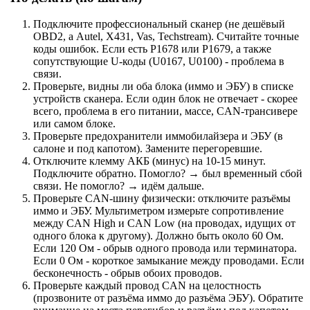
Подключите профессиональный сканер (не дешёвый
OBD2, а Autel, X431, Vas, Techstream). Считайте точные
коды ошибок. Если есть P1678 или P1679, а также
сопутствующие U-коды (U0167, U0100) - проблема в
связи.
Проверьте, видны ли оба блока (иммо и ЭБУ) в списке
устройств сканера. Если один блок не отвечает - скорее
всего, проблема в его питании, массе, CAN-трансивере
или самом блоке.
Проверьте предохранители иммобилайзера и ЭБУ (в
салоне и под капотом). Замените перегоревшие.
Отключите клемму АКБ (минус) на 10-15 минут.
Подключите обратно. Помогло? → был временный сбой
связи. Не помогло? → идём дальше.
Проверьте CAN-шину физически: отключите разъёмы
иммо и ЭБУ. Мультиметром измерьте сопротивление
между CAN High и CAN Low (на проводах, идущих от
одного блока к другому). Должно быть около 60 Ом.
Если 120 Ом - обрыв одного провода или терминатора.
Если 0 Ом - короткое замыкание между проводами. Если
бесконечность - обрыв обоих проводов.
Проверьте каждый провод CAN на целостность
(прозвоните от разъёма иммо до разъёма ЭБУ). Обратите