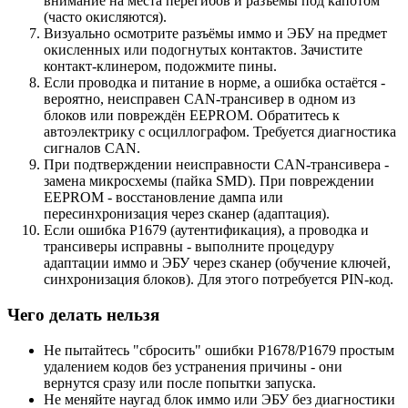
внимание на места перегибов и разъёмы под капотом
(часто окисляются).
Визуально осмотрите разъёмы иммо и ЭБУ на предмет
окисленных или подогнутых контактов. Зачистите
контакт-клинером, подожмите пины.
Если проводка и питание в норме, а ошибка остаётся -
вероятно, неисправен CAN-трансивер в одном из
блоков или повреждён EEPROM. Обратитесь к
автоэлектрику с осциллографом. Требуется диагностика
сигналов CAN.
При подтверждении неисправности CAN-трансивера -
замена микросхемы (пайка SMD). При повреждении
EEPROM - восстановление дампа или
пересинхронизация через сканер (адаптация).
Если ошибка P1679 (аутентификация), а проводка и
трансиверы исправны - выполните процедуру
адаптации иммо и ЭБУ через сканер (обучение ключей,
синхронизация блоков). Для этого потребуется PIN-код.
Чего делать нельзя
Не пытайтесь "сбросить" ошибки P1678/P1679 простым
удалением кодов без устранения причины - они
вернутся сразу или после попытки запуска.
Не меняйте наугад блок иммо или ЭБУ без диагностики