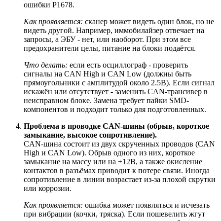
ошибки P1678.
Как проявляется:
сканер может видеть один блок, но не
видеть другой. Например, иммобилайзер отвечает на
запросы, а ЭБУ - нет, или наоборот. При этом все
предохранители целы, питание на блоки подаётся.
Что делать:
если есть осциллограф - проверить
сигналы на CAN High и CAN Low (должны быть
прямоугольники с амплитудой около 2.5В). Если сигнал
искажён или отсутствует - заменить CAN-трансивер в
неисправном блоке. Замена требует пайки SMD-
компонентов и подходит только для подготовленных.
Проблема в проводке CAN-шины (обрыв, короткое
замыкание, высокое сопротивление).
CAN-шина состоит из двух скрученных проводов (CAN
High и CAN Low). Обрыв одного из них, короткое
замыкание на массу или на +12В, а также окисление
контактов в разъёмах приводит к потере связи. Иногда
сопротивление в линии возрастает из-за плохой скрутки
или коррозии.
Как проявляется:
ошибка может появляться и исчезать
при вибрации (кочки, тряска). Если пошевелить жгут