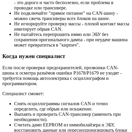
- это дорого и часто бесполезно, если проблема в
проводке или трансивере.
Не подключайте "прямое питание" на CAN-шину -
можно сжечь трансиверы всех блоков на шине.
Не игнорируйте проверку массы - плохой контакт массы
имитирует обрыв CAN.
Не пытайтесь перепрошить иммо или ЭБУ без
сохранения оригинального дампа - при неудаче машина
может превратиться в "кирпич".
Когда нужен специалист
Если после проверки предохранителей, прозвонки CAN-
шины и осмотра разъёмов ошибки P1678/P1679 не уходят -
требуется помощь автоэлектрика с осциллографом и
программатором.
Специалист сможет:
Снять осциллограммы сигналов CAN и точно
определить, где обрыв или искажение.
Выпаять и проверить CAN-трансивер (заменить при
необходимости).
Считать дамп EEPROM из иммобилайзера и ЭБУ,
восстановить данные или пересинхронизировать блоки