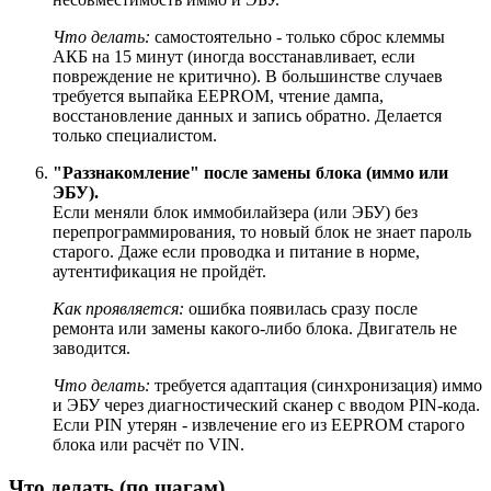
Что делать:
самостоятельно - только сброс клеммы
АКБ на 15 минут (иногда восстанавливает, если
повреждение не критично). В большинстве случаев
требуется выпайка EEPROM, чтение дампа,
восстановление данных и запись обратно. Делается
только специалистом.
"Раззнакомление" после замены блока (иммо или
ЭБУ).
Если меняли блок иммобилайзера (или ЭБУ) без
перепрограммирования, то новый блок не знает пароль
старого. Даже если проводка и питание в норме,
аутентификация не пройдёт.
Как проявляется:
ошибка появилась сразу после
ремонта или замены какого-либо блока. Двигатель не
заводится.
Что делать:
требуется адаптация (синхронизация) иммо
и ЭБУ через диагностический сканер с вводом PIN-кода.
Если PIN утерян - извлечение его из EEPROM старого
блока или расчёт по VIN.
Что делать (по шагам)