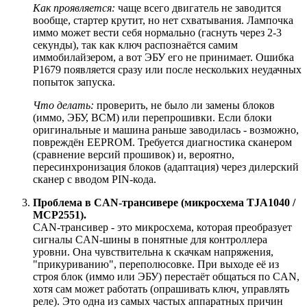
Как проявляется:
чаще всего двигатель не заводится
вообще, стартер крутит, но нет схватывания. Лампочка
иммо может вести себя нормально (гаснуть через 2-3
секунды), так как ключ распознаётся самим
иммобилайзером, а вот ЭБУ его не принимает. Ошибка
P1679 появляется сразу или после нескольких неудачных
попыток запуска.
Что делать:
проверить, не было ли замены блоков
(иммо, ЭБУ, BCM) или перепрошивки. Если блоки
оригинальные и машина раньше заводилась - возможно,
повреждён EEPROM. Требуется диагностика сканером
(сравнение версий прошивок) и, вероятно,
пересинхронизация блоков (адаптация) через дилерский
сканер с вводом PIN-кода.
Проблема в CAN-трансивере (микросхема TJA1040 /
MCP2551).
CAN-трансивер - это микросхема, которая преобразует
сигналы CAN-шины в понятные для контроллера
уровни. Она чувствительна к скачкам напряжения,
"прикуриванию", переполюсовке. При выходе её из
строя блок (иммо или ЭБУ) перестаёт общаться по CAN,
хотя сам может работать (опрашивать ключ, управлять
реле). Это одна из самых частых аппаратных причин