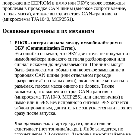
повреждение EEPROM в иммо или ЭБУ); также возможны
проблемы в проводке CAN-шины (высокое сопротивление,
плохая масса), а также выход из строя CAN-трансивера
(микросхемы TJA1040, MCP2551).
Основные причины и их механизм
P1678 - потеря сигнала между иммобилайзером и
ЭБУ (Communication Error).
Эта ошибка означает, что ЭБУ двигателя не получает от
иммобилайзера никакого сигнала разблокировки или
сигнал искажён до неузнаваемости. Причины могут
быть физическими: обрыв или короткое замыкание в
проводах CAN-шины (или отдельном проводе
"разрешения" на старых авто), окисленные контакты в
разъёмах, плохая масса одного из блоков. Также
возможно, что вышел из строя CAN-трансивер
(микросхема TJA1040, MCP2551 или аналогичная) в
иммо или в ЭБУ. Без исправного сигнала ЭБУ остаётся
заблокированным, двигатель не запускается или глохнет
сразу после запуска.
Как проявляется:
стартер крутит, двигатель не
схватывает (нет топлива/искры). Либо заводится, но
глохнет через 2-3 секунды. Лампочка иммобилайзера на