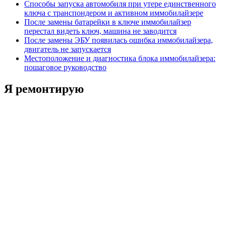
Способы запуска автомобиля при утере единственного
ключа с транспондером и активном иммобилайзере
После замены батарейки в ключе иммобилайзер
перестал видеть ключ, машина не заводится
После замены ЭБУ появилась ошибка иммобилайзера,
двигатель не запускается
Местоположение и диагностика блока иммобилайзера:
пошаговое руководство
Я ремонтирую