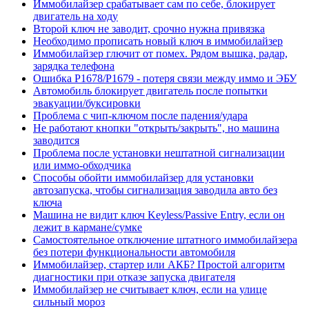
Иммобилайзер срабатывает сам по себе, блокирует
двигатель на ходу
Второй ключ не заводит, срочно нужна привязка
Необходимо прописать новый ключ в иммобилайзер
Иммобилайзер глючит от помех. Рядом вышка, радар,
зарядка телефона
Ошибка P1678/P1679 - потеря связи между иммо и ЭБУ
Автомобиль блокирует двигатель после попытки
эвакуации/буксировки
Проблема с чип-ключом после падения/удара
Не работают кнопки "открыть/закрыть", но машина
заводится
Проблема после установки нештатной сигнализации
или иммо-обходчика
Способы обойти иммобилайзер для установки
автозапуска, чтобы сигнализация заводила авто без
ключа
Машина не видит ключ Keyless/Passive Entry, если он
лежит в кармане/сумке
Самостоятельное отключение штатного иммобилайзера
без потери функциональности автомобиля
Иммобилайзер, стартер или АКБ? Простой алгоритм
диагностики при отказе запуска двигателя
Иммобилайзер не считывает ключ, если на улице
сильный мороз