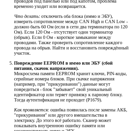
проводов под панелью или под капотом, проблема
временно уходит или возвращается.
Что делать:
отключить оба блока (иммо и ЭБУ),
измерить сопротивление между CAN High и CAN Low -
должно быть 60 Ом (если в сети два терминатора по 120
Ом). Если 120 Ом - отсутствует один терминатор
(обрыв). Если 0 Ом - короткое замыкание между
проводами. Также проверить сопротивление каждого
провода на обрыв. Найти и восстановить повреждённый
участок.
Повреждение EEPROM в иммо или ЭБУ (сбой
питания, скачок напряжения).
Микросхема памяти EEPROM хранит ключи, PIN-коды,
серийные номера блоков. При скачке напряжения
(например, при "прикуривании") данные могут
повредиться - блок "забывает" свой уникальный
идентификатор или теряет привязку к парному блоку.
Тогда аутентификация не проходит (P1679).
Как проявляется:
ошибка появилась после замены АКБ,
"прикуривания" или другого вмешательства в
электрику. До этого всё работало. Сканер может
показывать внутреннюю ошибку памяти или
несовместимость иммо и ЭБУ.