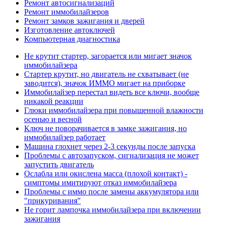
Ремонт автосигнализаций
Ремонт иммобилайзеров
Ремонт замков зажигания и дверей
Изготовление автоключей
Компьютерная диагностика
Не крутит стартер, загорается или мигает значок
иммобилайзера
Стартер крутит, но двигатель не схватывает (не
заводится), значок ИММО мигает на приборке
Иммобилайзер перестал видеть все ключи, вообще
никакой реакции
Глюки иммобилайзера при повышенной влажности
осенью и весной
Ключ не поворачивается в замке зажигания, но
иммобилайзер работает
Машина глохнет через 2-3 секунды после запуска
Проблемы с автозапуском, сигнализация не может
запустить двигатель
Ослабла или окислена масса (плохой контакт) -
симптомы имитируют отказ иммобилайзера
Проблемы с иммо после замены аккумулятора или
"прикуривания"
Не горит лампочка иммобилайзера при включении
зажигания