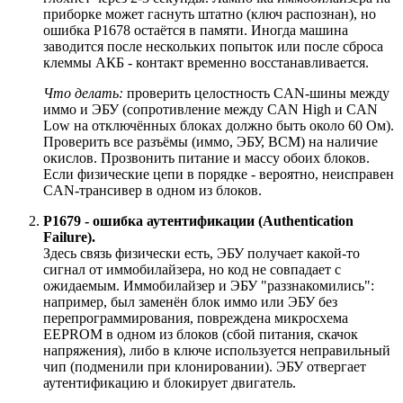
приборке может гаснуть штатно (ключ распознан), но
ошибка P1678 остаётся в памяти. Иногда машина
заводится после нескольких попыток или после сброса
клеммы АКБ - контакт временно восстанавливается.
Что делать:
проверить целостность CAN-шины между
иммо и ЭБУ (сопротивление между CAN High и CAN
Low на отключённых блоках должно быть около 60 Ом).
Проверить все разъёмы (иммо, ЭБУ, BCM) на наличие
окислов. Прозвонить питание и массу обоих блоков.
Если физические цепи в порядке - вероятно, неисправен
CAN-трансивер в одном из блоков.
P1679 - ошибка аутентификации (Authentication
Failure).
Здесь связь физически есть, ЭБУ получает какой-то
сигнал от иммобилайзера, но код не совпадает с
ожидаемым. Иммобилайзер и ЭБУ "раззнакомились":
например, был заменён блок иммо или ЭБУ без
перепрограммирования, повреждена микросхема
EEPROM в одном из блоков (сбой питания, скачок
напряжения), либо в ключе используется неправильный
чип (подменили при клонировании). ЭБУ отвергает
аутентификацию и блокирует двигатель.