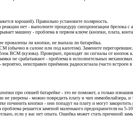
кажется хорошей). Правильно установите полярность.
и реакции нет - выполните процедуру синхронизации брелока с
крывает машину - проблема в первом ключе (кнопки, плата, конта
е провалены ли кнопки, не выпала ли батарейка.
CM (обычно в салоне или под капотом). Замените перегоревшие.
лок BCM (кузова). Проверьте, приходят ли сигналы от кнопок к
 замки не срабатывают - проблема в исполнительных механизмах 
 - вероятно, неисправен приёмник радиосигнала (часто встроен 
нопки при севшей батарейке - это не поможет, а только изнашив
и не уверены - можно повредить плату и чип иммобилайзера, и 
е починить кнопки - они попадут на плату и могут закоротить 
 проблема решается заменой маленького предохранителя на 5-10
льно, если у вас нет опыта. Ошибка может стать причиной замы