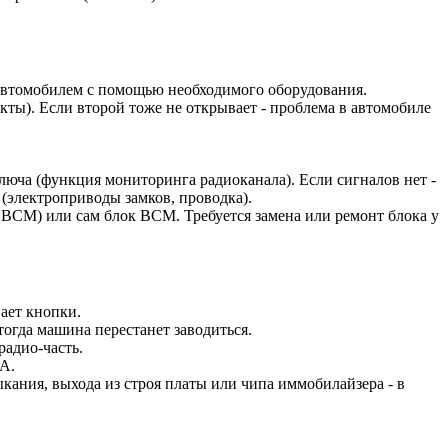
 автомобилем с помощью необходимого оборудования.
кты). Если второй тоже не открывает - проблема в автомобиле
люча (функция мониторинга радиоканала). Если сигналов нет -
(электроприводы замков, проводка).
в BCM) или сам блок BCM. Требуется замена или ремонт блока у
ает кнопки.
тогда машина перестанет заводиться.
радио-часть.
А.
кания, выхода из строя платы или чипа иммобилайзера - в