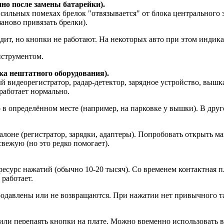
но после замены батарейки).
сильных помехах брелок "отвязывается" от блока центрального 
аново привязать брелки).
дит, но кнопки не работают. На некоторых авто при этом индика
нструментом.
ка нештатного оборудования).
идеорегистратор, радар-детектор, зарядное устройство, вышка с
работает нормально.
в определённом месте (например, на парковке у вышки). В друго
лоне (регистратор, зарядки, адаптеры). Попробовать открыть ма
вежую (но это редко помогает).
урс нажатий (обычно 10-20 тысяч). Со временем контактная пл
работает.
давлены или не возвращаются. При нажатии нет привычного та
ли перепаять кнопки на плате. Можно временно использовать вт