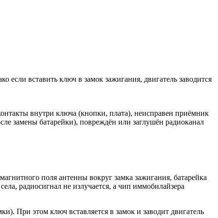
о если вставить ключ в замок зажигания, двигатель заводится
контакты внутри ключа (кнопки, плата), неисправен приёмник
осле замены батарейки), повреждён или заглушён радиоканал
магнитного поля антенны вокруг замка зажигания, батарейка
села, радиосигнал не излучается, а чип иммобилайзера
и). При этом ключ вставляется в замок и заводит двигатель