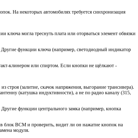
опок. На некоторых автомобилях требуется синхронизация
ии ключа могла треснуть плата или оторваться элемент обвязки
). Другие функции ключа (например, светодиодный индикатор
нтакт-клинером или спиртом. Если кнопки не щёлкают -
з строя (залитие, скачок напряжения, выгорание трансивера).
нтенну (катушка индуктивности), а не по радио каналу (315,
е. Другие функции центрального замка (например, кнопка
в блок BCM и проверить, видит ли он нажатие кнопок на
амена модуля.