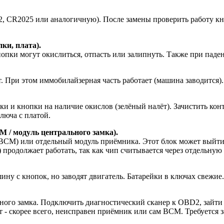
, CR2025 или аналогичную). После замены проверить работу кн
ки, плата).
опки могут окислиться, отпасть или залипнуть. Также при паден
т. При этом иммобилайзерная часть работает (машина заводится
ки и кнопки на наличие окислов (зелёный налёт). Зачистить ко
люча с платой.
 / модуль центрального замка).
BCM) или отдельный модуль приёмника. Этот блок может выйти и
родолжает работать, так как чип считывается через отдельную а
шину с кнопок, но заводят двигатель. Батарейки в ключах свежи
ого замка. Подключить диагностический сканер к OBD2, зайти 
 - скорее всего, неисправен приёмник или сам BCM. Требуется з