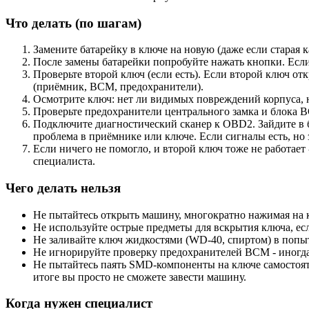
Что делать (по шагам)
Замените батарейку в ключе на новую (даже если старая 
После замены батарейки попробуйте нажать кнопки. Есл
Проверьте второй ключ (если есть). Если второй ключ от
(приёмник, BCM, предохранители).
Осмотрите ключ: нет ли видимых повреждений корпуса, н
Проверьте предохранители центрального замка и блока B
Подключите диагностический сканер к OBD2. Зайдите в б
проблема в приёмнике или ключе. Если сигналы есть, но
Если ничего не помогло, и второй ключ тоже не работает
специалиста.
Чего делать нельзя
Не пытайтесь открыть машину, многократно нажимая на к
Не используйте острые предметы для вскрытия ключа, есл
Не заливайте ключ жидкостями (WD-40, спиртом) в попытк
Не игнорируйте проверку предохранителей BCM - иногда
Не пытайтесь паять SMD-компоненты на ключе самостояте
итоге вы просто не сможете завести машину.
Когда нужен специалист