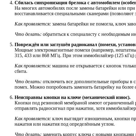
Сбилась синхронизация брелока с автомобилем (особен
На многих автомобилях после замены батарейки или при 
восстанавливается специальными сканерами (позволяют з
Как проявляется:
замена батарейки не помогла, ключ заво
Что делать:
обратиться к специалисту с необходимым и
Повреждён или заглушён радиоканал (помехи, установ
Мощные электромагнитные помехи (например, нештатный в
315, 433 или 868 МГц. При этом иммобилайзер (125 кГц) 
Как проявляется:
машина не открывается с кнопок только 
сбита.
Что делать:
отключить все дополнительные приборы в са
помех. Можно попробовать заменить батарейку на более с
Неисправны кнопки на ключе (механический износ).
Кнопки под резиновой мембраной имеют ограниченный рес
отправлять радиосигнал при нажатии, хотя иммобилайзер 
Как проявляется:
ключ выглядит изношенным, кнопки про
нажатия или нажатия под определённым углом.
Что делать:
заменить корпус ключа с новыми кнопками и