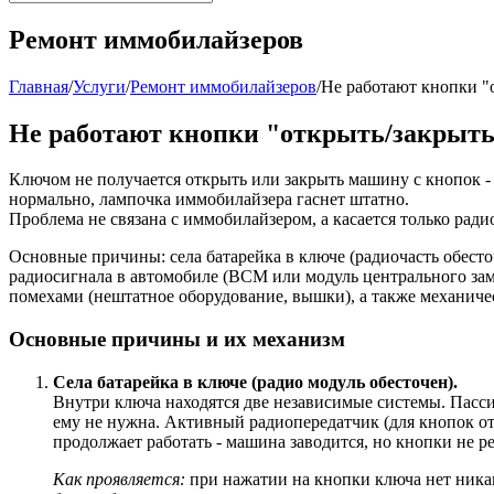
Ремонт иммобилайзеров
Главная
/
Услуги
/
Ремонт иммобилайзеров
/
Не работают кнопки "
Не работают кнопки "открыть/закрыть
Ключом не получается открыть или закрыть машину с кнопок - 
нормально, лампочка иммобилайзера гаснет штатно.
Проблема не связана с иммобилайзером, а касается только ради
Основные причины: села батарейка в ключе (радиочасть обесто
радиосигнала в автомобиле (BCM или модуль центрального зам
помехами (нештатное оборудование, вышки), а также механиче
Основные причины и их механизм
Села батарейка в ключе (радио модуль обесточен).
Внутри ключа находятся две независимые системы. Пасси
ему не нужна. Активный радиопередатчик (для кнопок отк
продолжает работать - машина заводится, но кнопки не р
Как проявляется:
при нажатии на кнопки ключа нет никак