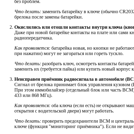
без проблем.
Что делать:
заменить батарейку в ключе (обычно CR2032
брелока после замены батарейки.
Окислились или отошли контакты внутри ключа (кноп
Даже при новой батарейке контакты на плате или сами кн
радиопередатчика.
Как проявляется:
батарейка новая, но кнопки не работаю
при нажатии) могут не загораться или гореть тускло.
Что делать:
разобрать ключ, осмотреть контакты батарей
заменить их (требуется пайка) или купить новый корпус к
Неисправен приёмник радиосигнала в автомобиле (BCM
Сигнал от брелока принимает блок управления кузовом (
При этом иммобилайзер (отдельный блок или часть BCM) п
433 или 868 МГц).
Как проявляется:
оба ключа (если есть) не открывают ма
открытия с водительской двери) могут работать.
Что делать:
проверить предохранители BCM и центральн
ключе (функция "мониторинг приёмника"). Если не видит