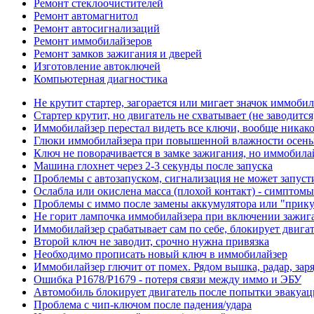
Ремонт стеклоочистителей
Ремонт автомагнитол
Ремонт автосигнализаций
Ремонт иммобилайзеров
Ремонт замков зажигания и дверей
Изготовление автоключей
Компьютерная диагностика
Не крутит стартер, загорается или мигает значок иммоби
Стартер крутит, но двигатель не схватывает (не заводит
Иммобилайзер перестал видеть все ключи, вообще никак
Глюки иммобилайзера при повышенной влажности осень
Ключ не поворачивается в замке зажигания, но иммобила
Машина глохнет через 2-3 секунды после запуска
Проблемы с автозапуском, сигнализация не может запуст
Ослабла или окислена масса (плохой контакт) - симптом
Проблемы с иммо после замены аккумулятора или "прик
Не горит лампочка иммобилайзера при включении зажиг
Иммобилайзер срабатывает сам по себе, блокирует двигат
Второй ключ не заводит, срочно нужна привязка
Необходимо прописать новый ключ в иммобилайзер
Иммобилайзер глючит от помех. Рядом вышка, радар, зар
Ошибка P1678/P1679 - потеря связи между иммо и ЭБУ
Автомобиль блокирует двигатель после попытки эвакуац
Проблема с чип-ключом после падения/удара