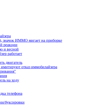
лайзера
ся), значок ИММО мигает на приборке
ой реакции
ю и весной
йзер работает
ить двигатель
ы имитируют отказ иммобилайзера
уривания"
ания
ель на ходу
ядка телефона
ии/буксировки