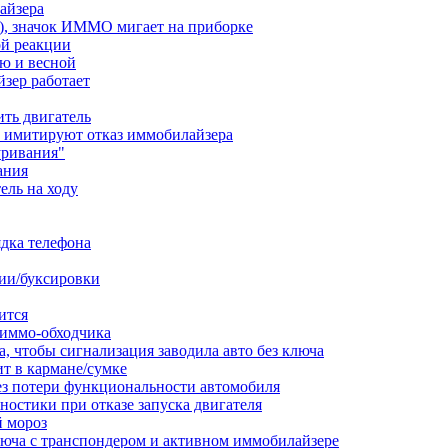
лайзера
ся), значок ИММО мигает на приборке
ой реакции
ю и весной
йзер работает
ить двигатель
ы имитируют отказ иммобилайзера
уривания"
ания
ель на ходу
ядка телефона
ии/буксировки
ится
 иммо-обходчика
, чтобы сигнализация заводила авто без ключа
ит в кармане/сумке
ез потери функциональности автомобиля
остики при отказе запуска двигателя
й мороз
люча с транспондером и активном иммобилайзере