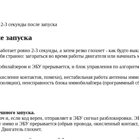
2-3 секунды после запуска
е запуска
аботает ровно 2-3 секунды, а затем резко глохнет - как будто в
я странно: загораться во время работы двигателя или начинать 
обилайзером и ЭБУ прерывается, и блок управления по алгоритм
кисление контактов, помехи), нестабильная работа антенны имм
оляции), неисправность блока иммобилайзера (программный сбо
шного запуска.
и, если код верен, отправляет в ЭБУ сигнал разблокировки. ЭБ
жду иммо и ЭБУ прерывается (обрыв провода, окисленный контакт
 Двигатель глохнет.