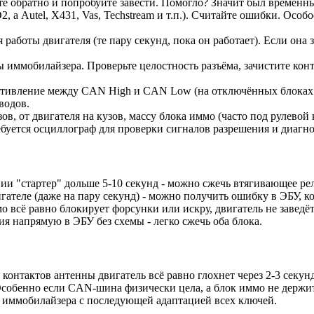
е обратно и попробуйте завести. Помогло? Значит был временн
 Autel, X431, Vas, Techstream и т.п.). Считайте ошибки. Особо
аботы двигателя (те пару секунд, пока он работает). Если она 
 иммобилайзера. Проверьте целостность разъёма, зачистите кон
тивление между CAN High и CAN Low (на отключённых блоках д
водов.
в, от двигателя на кузов, массу блока иммо (часто под рулевой к
ребуется осциллограф для проверки сигналов разрешения и диагно
и "стартер" дольше 5-10 секунд - можно сжечь втягивающее рел
теле (даже на пару секунд) - можно получить ошибку в ЭБУ, ко
мо всё равно блокирует форсунки или искру, двигатель не заведёт
я напрямую в ЭБУ без схемы - легко сжечь оба блока.
контактов антенны двигатель всё равно глохнет через 2-3 секун
Особенно если CAN-шина физически цела, а блок иммо не держит
а иммобилайзера с последующей адаптацией всех ключей.