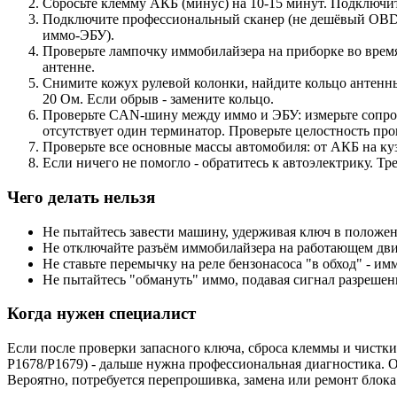
Сбросьте клемму АКБ (минус) на 10-15 минут. Подключит
Подключите профессиональный сканер (не дешёвый OBD2, а
иммо-ЭБУ).
Проверьте лампочку иммобилайзера на приборке во время р
антенне.
Снимите кожух рулевой колонки, найдите кольцо антенны
20 Ом. Если обрыв - замените кольцо.
Проверьте CAN-шину между иммо и ЭБУ: измерьте сопро
отсутствует один терминатор. Проверьте целостность про
Проверьте все основные массы автомобиля: от АКБ на кузо
Если ничего не помогло - обратитесь к автоэлектрику. Т
Чего делать нельзя
Не пытайтесь завести машину, удерживая ключ в положени
Не отключайте разъём иммобилайзера на работающем двига
Не ставьте перемычку на реле бензонасоса "в обход" - им
Не пытайтесь "обмануть" иммо, подавая сигнал разрешени
Когда нужен специалист
Если после проверки запасного ключа, сброса клеммы и чистки 
P1678/P1679) - дальше нужна профессиональная диагностика. 
Вероятно, потребуется перепрошивка, замена или ремонт блок