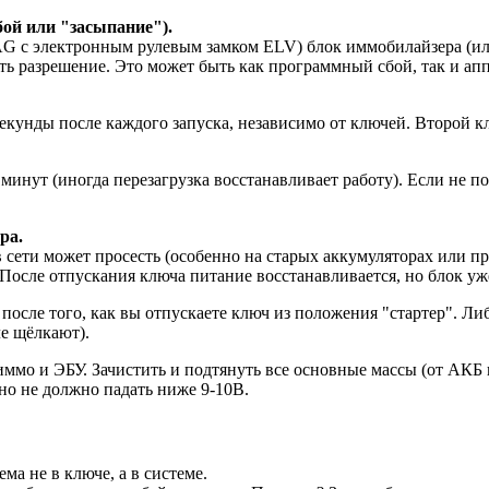
ой или "засыпание").
G с электронным рулевым замком ELV) блок иммобилайзера (ил
ть разрешение. Это может быть как программный сбой, так и а
 секунды после каждого запуска, независимо от ключей. Второй 
инут (иногда перезагрузка восстанавливает работу). Если не по
ра.
 сети может просесть (особенно на старых аккумуляторах или п
После отпускания ключа питание восстанавливается, но блок уж
 после того, как вы отпускаете ключ из положения "стартер". Ли
е щёлкают).
ммо и ЭБУ. Зачистить и подтянуть все основные массы (от АКБ на
но не должно падать ниже 9-10В.
ма не в ключе, а в системе.