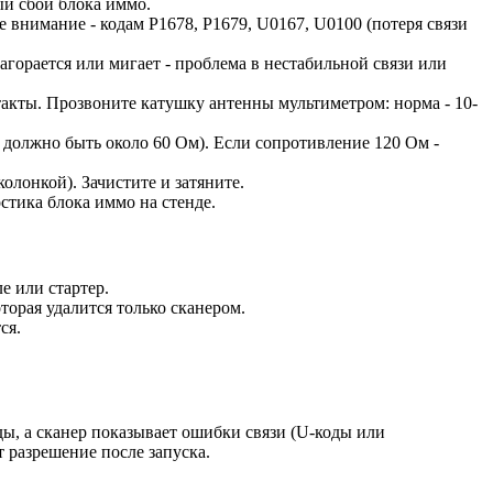
ый сбой блока иммо.
е внимание - кодам P1678, P1679, U0167, U0100 (потеря связи
загорается или мигает - проблема в нестабильной связи или
такты. Прозвоните катушку антенны мультиметром: норма - 10-
олжно быть около 60 Ом). Если сопротивление 120 Ом -
олонкой). Зачистите и затяните.
стика блока иммо на стенде.
е или стартер.
торая удалится только сканером.
ся.
ды, а сканер показывает ошибки связи (U-коды или
 разрешение после запуска.