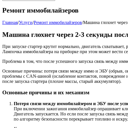
Ремонт иммобилайзеров
Главная
/
Услуги
/
Ремонт иммобилайзеров
/
Машина глохнет через 
Машина глохнет через 2-3 секунды посл
При запуске стартер крутит нормально, двигатель схватывает, р
Лампочка иммобилайзера на приборке при этом может вести себ
Проблема в том, что после успешного запуска связь между имм
Основные причины: потеря связи между иммо и ЭБУ (обрыв, о
проблемы с CAN-шиной (ослабление контактов, повреждение из
после запуска стартера (плохие массы, старый аккумулятор).
Основные причины и их механизм
Потеря связи между иммобилайзером и ЭБУ после успе
При включении зажигания иммобилайзер опрашивает ключ 
Двигатель запускается. Но если после запуска связь ме
по алгоритму безопасности перекрывает топливо и искру.