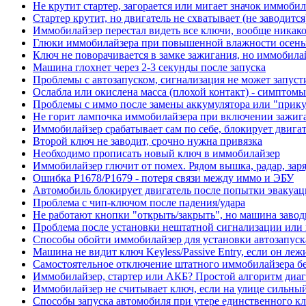
Не крутит стартер, загорается или мигает значок иммоби
Стартер крутит, но двигатель не схватывает (не заводит
Иммобилайзер перестал видеть все ключи, вообще никак
Глюки иммобилайзера при повышенной влажности осень
Ключ не поворачивается в замке зажигания, но иммобила
Машина глохнет через 2-3 секунды после запуска
Проблемы с автозапуском, сигнализация не может запуст
Ослабла или окислена масса (плохой контакт) - симптом
Проблемы с иммо после замены аккумулятора или "прик
Не горит лампочка иммобилайзера при включении зажиг
Иммобилайзер срабатывает сам по себе, блокирует двигат
Второй ключ не заводит, срочно нужна привязка
Необходимо прописать новый ключ в иммобилайзер
Иммобилайзер глючит от помех. Рядом вышка, радар, зар
Ошибка P1678/P1679 - потеря связи между иммо и ЭБУ
Автомобиль блокирует двигатель после попытки эвакуац
Проблема с чип-ключом после падения/удара
Не работают кнопки "открыть/закрыть", но машина завод
Проблема после установки нештатной сигнализации или
Способы обойти иммобилайзер для установки автозапуска
Машина не видит ключ Keyless/Passive Entry, если он леж
Самостоятельное отключение штатного иммобилайзера б
Иммобилайзер, стартер или АКБ? Простой алгоритм диагн
Иммобилайзер не считывает ключ, если на улице сильны
Способы запуска автомобиля при утере единственного к