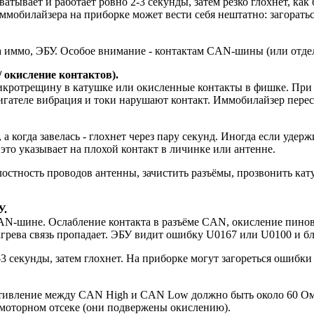
ватывает и работает ровно 2-3 секунды, затем резко глохнет, к
ммобилайзера на приборке может вести себя нештатно: загоратьс
 иммо, ЭБУ. Особое внимание - контактам CAN-шины (или отдель
 окисление контактов).
микротрещину в катушке или окисленные контакты в фишке. При
гателе вибрация и токи нарушают контакт. Иммобилайзер переста
а когда завелась - глохнет через пару секунд. Иногда если уде
 это указывает на плохой контакт в личинке или антенне.
лостность проводов антенны, зачистить разъёмы, прозвонить ка
У.
-шине. Ослабление контакта в разъёме CAN, окисление пинов, 
нагрева связь пропадает. ЭБУ видит ошибку U0167 или U0100 и б
3 секунды, затем глохнет. На приборке могут загореться ошибки
вление между CAN High и CAN Low должно быть около 60 Ом, 
 моторном отсеке (они подвержены окислению).