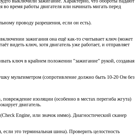
ак будто выключили зажигание. Характерно, что обороты падают
я во время работы двигателя или начинать мигать перед
ному проводу разрешения, если он есть).
 включении зажигания она ещё как-то считывает ключ (может
ёт видеть ключ, хотя двигатель уже работает, и отправляет
рживать ключ в крайнем положении "зажигание" рукой, создавая
тушку мультиметром (сопротивление должно быть 10-20 Ом без
повреждение изоляции (особенно в местах перегиба жгута)
локирует двигатель.
 (Check Engine, или значок иммо). Диагностический сканер
если это терминальная шина). Проверить целостность