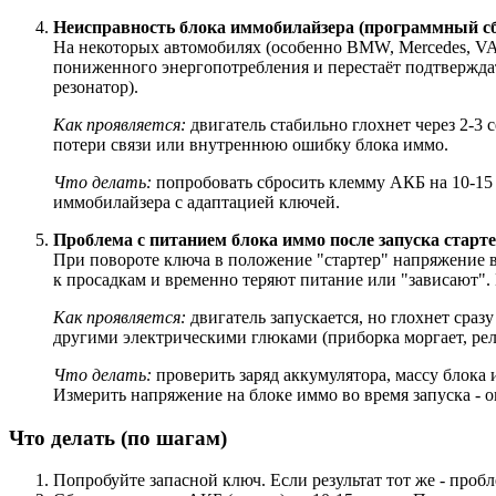
Неисправность блока иммобилайзера (программный сб
На некоторых автомобилях (особенно BMW, Mercedes, VA
пониженного энергопотребления и перестаёт подтвержда
резонатор).
Как проявляется:
двигатель стабильно глохнет через 2-3
потери связи или внутреннюю ошибку блока иммо.
Что делать:
попробовать сбросить клемму АКБ на 10-15 м
иммобилайзера с адаптацией ключей.
Проблема с питанием блока иммо после запуска старте
При повороте ключа в положение "стартер" напряжение в
к просадкам и временно теряют питание или "зависают". 
Как проявляется:
двигатель запускается, но глохнет сразу
другими электрическими глюками (приборка моргает, рел
Что делать:
проверить заряд аккумулятора, массу блока и
Измерить напряжение на блоке иммо во время запуска - о
Что делать (по шагам)
Попробуйте запасной ключ. Если результат тот же - пробле