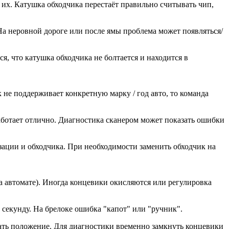
 их. Катушка обходчика перестаёт правильно считывать чип,
. На неровной дороге или после ямы проблема может появляться/
я, что катушка обходчика не болтается и находится в
е поддерживает конкретную марку / год авто, то команда
работает отлично. Диагностика сканером может показать ошибки
ации и обходчика. При необходимости заменить обходчик на
на автомате). Иногда концевики окисляются или регулировка
1 секунду. На брелоке ошибка "капот" или "ручник".
вать положение. Для диагностики временно замкнуть концевики