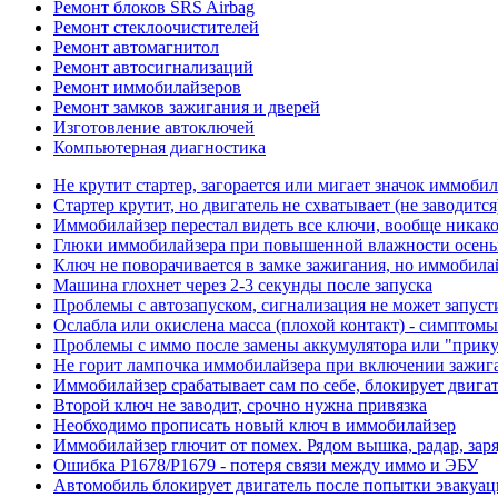
Ремонт блоков SRS Airbag
Ремонт стеклоочистителей
Ремонт автомагнитол
Ремонт автосигнализаций
Ремонт иммобилайзеров
Ремонт замков зажигания и дверей
Изготовление автоключей
Компьютерная диагностика
Не крутит стартер, загорается или мигает значок иммоби
Стартер крутит, но двигатель не схватывает (не заводит
Иммобилайзер перестал видеть все ключи, вообще никак
Глюки иммобилайзера при повышенной влажности осень
Ключ не поворачивается в замке зажигания, но иммобила
Машина глохнет через 2-3 секунды после запуска
Проблемы с автозапуском, сигнализация не может запуст
Ослабла или окислена масса (плохой контакт) - симптом
Проблемы с иммо после замены аккумулятора или "прик
Не горит лампочка иммобилайзера при включении зажиг
Иммобилайзер срабатывает сам по себе, блокирует двигат
Второй ключ не заводит, срочно нужна привязка
Необходимо прописать новый ключ в иммобилайзер
Иммобилайзер глючит от помех. Рядом вышка, радар, зар
Ошибка P1678/P1679 - потеря связи между иммо и ЭБУ
Автомобиль блокирует двигатель после попытки эвакуац