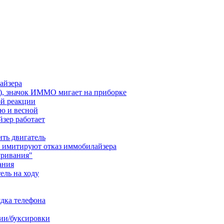
лайзера
ся), значок ИММО мигает на приборке
ой реакции
ю и весной
йзер работает
ить двигатель
ы имитируют отказ иммобилайзера
уривания"
ания
ель на ходу
ядка телефона
ии/буксировки