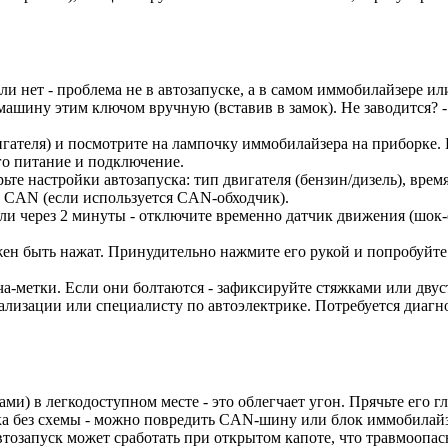
и нет - проблема не в автозапуске, а в самом иммобилайзере ил
машину этим ключом вручную (вставив в замок). Не заводится? -
гателя) и посмотрите на лампочку иммобилайзера на приборке. Е
его питание и подключение.
е настройки автозапуска: тип двигателя (бензин/дизель), врем
л CAN (если используется CAN-обходчик).
 или через 2 минуты - отключите временно датчик движения (шок-
жен быть нажат. Принудительно нажмите его рукой и попробуйте
а-метки. Если они болтаются - зафиксируйте стяжками или дву
нализации или специалисту по автоэлектрике. Потребуется диаг
и) в легкодоступном месте - это облегчает угон. Прячьте его гл
ика без схемы - можно повредить CAN-шину или блок иммобилайз
втозапуск может сработать при открытом капоте, что травмоопас