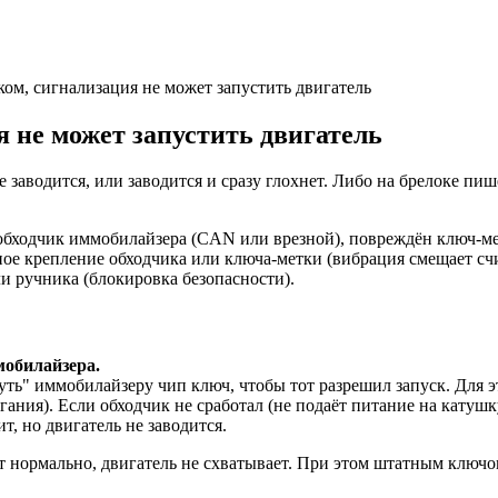
ом, сигнализация не может запустить двигатель
 не может запустить двигатель
не заводится, или заводится и сразу глохнет. Либо на брелоке пи
бходчик иммобилайзера (CAN или врезной), повреждён ключ-мет
ное крепление обходчика или ключа-метки (вибрация смещает с
ли ручника (блокировка безопасности).
мобилайзера.
ть" иммобилайзеру чип ключ, чтобы тот разрешил запуск. Для э
гания). Если обходчик не сработал (не подаёт питание на катуш
т, но двигатель не заводится.
т нормально, двигатель не схватывает. При этом штатным ключо