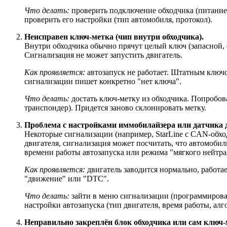
Что делать:
проверить подключение обходчика (питание,
проверить его настройки (тип автомобиля, протокол).
Неисправен ключ-метка (чип внутри обходчика).
Внутри обходчика обычно прячут целый ключ (запасной,
Сигнализация не может запустить двигатель.
Как проявляется:
автозапуск не работает. Штатным ключо
сигнализации пишет конкретно "нет ключа".
Что делать:
достать ключ-метку из обходчика. Попробова
транспондер). Придется заново склонировать метку.
Проблема с настройками иммобилайзера или датчика дв
Некоторые сигнализации (например, StarLine с CAN-обхо
двигателя, сигнализация может посчитать, что автомобил
времени работы автозапуска или режима "мягкого нейтра
Как проявляется:
двигатель заводится нормально, работае
"движение" или "DTC".
Что делать:
зайти в меню сигнализации (программирован
настройки автозапуска (тип двигателя, время работы, алг
Неправильно закреплён блок обходчика или сам ключ-