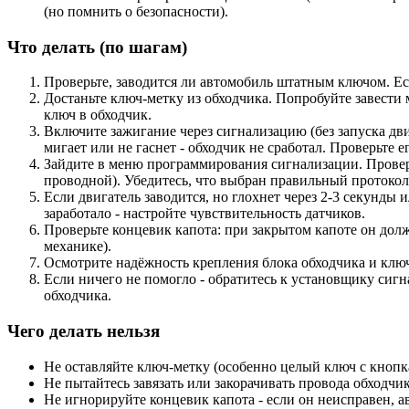
(но помнить о безопасности).
Что делать (по шагам)
Проверьте, заводится ли автомобиль штатным ключом. Есл
Достаньте ключ-метку из обходчика. Попробуйте завести 
ключ в обходчик.
Включите зажигание через сигнализацию (без запуска дви
мигает или не гаснет - обходчик не сработал. Проверьте 
Зайдите в меню программирования сигнализации. Проверьт
проводной). Убедитесь, что выбран правильный протоко
Если двигатель заводится, но глохнет через 2-3 секунды
заработало - настройте чувствительность датчиков.
Проверьте концевик капота: при закрытом капоте он дол
механике).
Осмотрите надёжность крепления блока обходчика и ключ
Если ничего не помогло - обратитесь к установщику сиг
обходчика.
Чего делать нельзя
Не оставляйте ключ-метку (особенно целый ключ с кнопкам
Не пытайтесь завязать или закорачивать провода обходч
Не игнорируйте концевик капота - если он неисправен, а