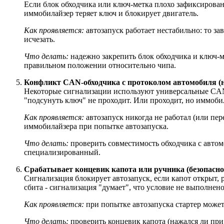
Если блок обходчика или ключ-метка плохо зафиксирован
иммобилайзер теряет ключ и блокирует двигатель.
Как проявляется:
автозапуск работает нестабильно: то за
исчезать.
Что делать:
надежно закрепить блок обходчика и ключ-ме
правильном положении относительно чипа.
Конфликт CAN-обходчика с протоколом автомобиля (н
Некоторые сигнализации используют универсальные CAN-
"подсунуть ключ" не проходит. Или проходит, но иммоби
Как проявляется:
автозапуск никогда не работал (или пе
иммобилайзера при попытке автозапуска.
Что делать:
проверить совместимость обходчика с автом
специализированный.
Срабатывает концевик капота или ручника (безопаснос
Сигнализация блокирует автозапуск, если капот открыт, 
сбита - сигнализация "думает", что условие не выполнено,
Как проявляется:
при попытке автозапуска стартер может 
Что делать:
проверить концевик капота (нажался ли при