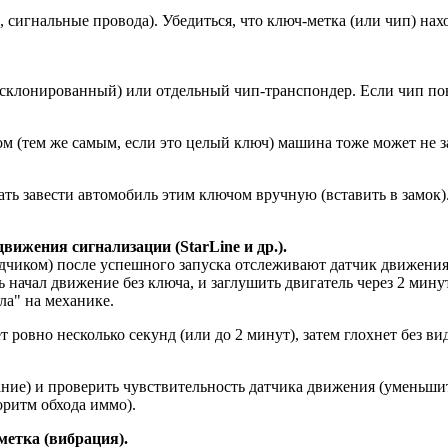
 сигнальные провода). Убедиться, что ключ-метка (или чип) на
 склонированный) или отдельный чип-транспондер. Если чип по
м (тем же самым, если это целый ключ) машина тоже может не за
ть завести автомобиль этим ключом вручную (вставить в замок).
ижения сигнализации (StarLine и др.).
дчиком) после успешного запуска отслеживают датчик движения
ь начал движение без ключа, и заглушить двигатель через 2 мин
ла" на механике.
т ровно несколько секунд (или до 2 минут), затем глохнет без 
ие) и проверить чувствительность датчика движения (уменьшить
оритм обхода иммо).
метка (вибрация).