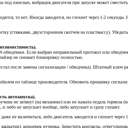
ы под панелью, вибрация двигателя при запуске может сместить
водится, то нет. Иногда заводится, но глохнет через 1-2 секунды
тку (стяжками, двухсторонним скотчем на пластмассу). Убедитьс
есовместимость).
обходчики. Если выбран неправильный протокол или обходчик н
лайзер не снимает блокировку полностью.
рестал после замены сигнализации / обходчика). Штатный ключ 
обилем по таблице производителя. Обновить прошивку сигнализ
ть автозапуска).
ручник не затянут (на механике) или не нажата педаль тормоза (
 и либо не запускает вообще, либо запускает и сразу глушит.
даже не включиться, либо двигатель заводится и глохнет через 
 закрытии), концевик ручника. Зачистить контакты, отрегулиро