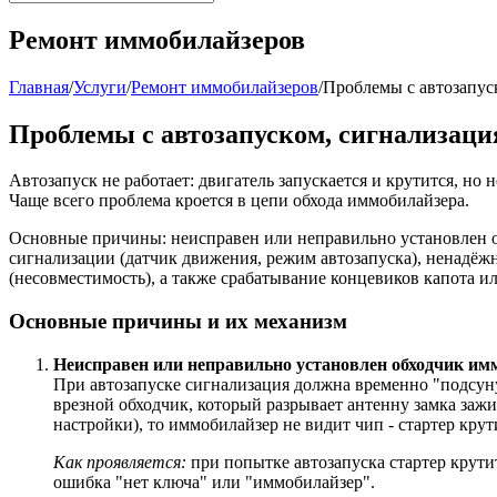
Ремонт иммобилайзеров
Главная
/
Услуги
/
Ремонт иммобилайзеров
/
Проблемы с автозапуск
Проблемы с автозапуском, сигнализация
Автозапуск не работает: двигатель запускается и крутится, но 
Чаще всего проблема кроется в цепи обхода иммобилайзера.
Основные причины: неисправен или неправильно установлен о
сигнализации (датчик движения, режим автозапуска), ненадёж
(несовместимость), а также срабатывание концевиков капота и
Основные причины и их механизм
Неисправен или неправильно установлен обходчик им
При автозапуске сигнализация должна временно "подсуну
врезной обходчик, который разрывает антенну замка зажи
настройки), то иммобилайзер не видит чип - стартер крути
Как проявляется:
при попытке автозапуска стартер крути
ошибка "нет ключа" или "иммобилайзер".