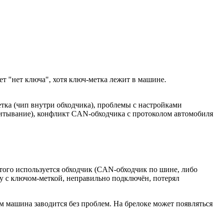
шет "нет ключа", хотя ключ-метка лежит в машине.
ка (чип внутри обходчика), проблемы с настройками
читывание), конфликт CAN-обходчика с протоколом автомобиля
того используется обходчик (CAN-обходчик по шине, либо
ку с ключом-меткой, неправильно подключён, потерял
м машина заводится без проблем. На брелоке может появляться