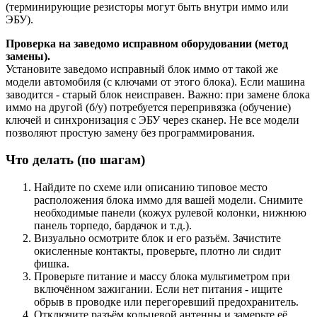
(терминирующие резисторы могут быть внутри иммо или
ЭБУ).
Проверка на заведомо исправном оборудовании (метод
замены).
Установите заведомо исправный блок иммо от такой же
модели автомобиля (с ключами от этого блока). Если машина
заводится - старый блок неисправен. Важно: при замене блока
иммо на другой (б/у) потребуется перепривязка (обучение)
ключей и синхронизация с ЭБУ через сканер. Не все модели
позволяют простую замену без программирования.
Что делать (по шагам)
Найдите по схеме или описанию типовое место
расположения блока иммо для вашей модели. Снимите
необходимые панели (кожух рулевой колонки, нижнюю
панель торпедо, бардачок и т.д.).
Визуально осмотрите блок и его разъём. Зачистите
окисленные контакты, проверьте, плотно ли сидит
фишка.
Проверьте питание и массу блока мультиметром при
включённом зажигании. Если нет питания - ищите
обрыв в проводке или перегоревший предохранитель.
Отключите разъём кольцевой антенны и замерьте её