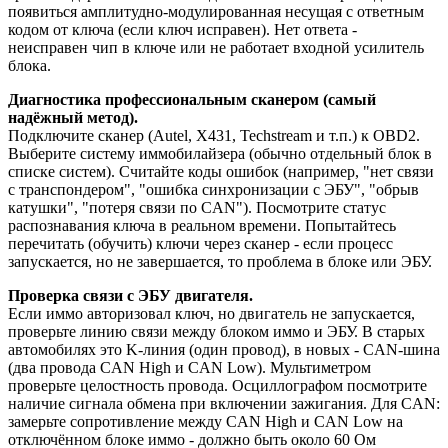
появиться амплитудно-модулированная несущая с ответным
кодом от ключа (если ключ исправен). Нет ответа -
неисправен чип в ключе или не работает входной усилитель
блока.
Диагностика профессиональным сканером (самый
надёжный метод).
Подключите сканер (Autel, X431, Techstream и т.п.) к OBD2.
Выберите систему иммобилайзера (обычно отдельный блок в
списке систем). Считайте коды ошибок (например, "нет связи
с транспондером", "ошибка синхронизации с ЭБУ", "обрыв
катушки", "потеря связи по CAN"). Посмотрите статус
распознавания ключа в реальном времени. Попытайтесь
перечитать (обучить) ключи через сканер - если процесс
запускается, но не завершается, то проблема в блоке или ЭБУ.
Проверка связи с ЭБУ двигателя.
Если иммо авторизовал ключ, но двигатель не запускается,
проверьте линию связи между блоком иммо и ЭБУ. В старых
автомобилях это K-линия (один провод), в новых - CAN-шина
(два провода CAN High и CAN Low). Мультиметром
проверьте целостность провода. Осциллографом посмотрите
наличие сигнала обмена при включении зажигания. Для CAN:
замерьте сопротивление между CAN High и CAN Low на
отключённом блоке иммо - должно быть около 60 Ом