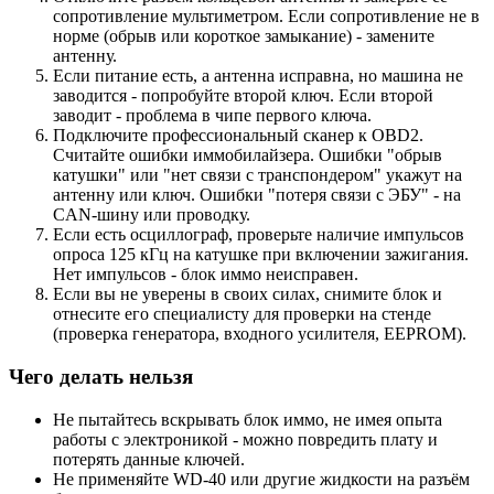
сопротивление мультиметром. Если сопротивление не в
норме (обрыв или короткое замыкание) - замените
антенну.
Если питание есть, а антенна исправна, но машина не
заводится - попробуйте второй ключ. Если второй
заводит - проблема в чипе первого ключа.
Подключите профессиональный сканер к OBD2.
Считайте ошибки иммобилайзера. Ошибки "обрыв
катушки" или "нет связи с транспондером" укажут на
антенну или ключ. Ошибки "потеря связи с ЭБУ" - на
CAN-шину или проводку.
Если есть осциллограф, проверьте наличие импульсов
опроса 125 кГц на катушке при включении зажигания.
Нет импульсов - блок иммо неисправен.
Если вы не уверены в своих силах, снимите блок и
отнесите его специалисту для проверки на стенде
(проверка генератора, входного усилителя, EEPROM).
Чего делать нельзя
Не пытайтесь вскрывать блок иммо, не имея опыта
работы с электроникой - можно повредить плату и
потерять данные ключей.
Не применяйте WD-40 или другие жидкости на разъём