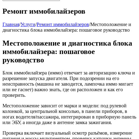
Ремонт иммобилайзеров
Главная
/
Услуги
/
Ремонт иммобилайзеров
/
Местоположение и
диагностика блока иммобилайзера: пошаговое руководство
Местоположение и диагностика блока
иммобилайзера: пошаговое
руководство
Блок иммобилайзера (иммо) отвечает за авторизацию ключа и
разрешение запуска двигателя. При подозрении на его
неисправность (машина не заводится, лампочка иммо мигает
или не гаснет) важно знать, где он расположен и как его
проверить.
Местоположение зависит от марки и модели: под рулевой
колонкой, за центральной консолью, в панели приборов, в
ногах водителя/пассажира, интегрирован в приборную панель
или ЭБУ, а иногда даже в антенне замка зажигания.
Проверка включает визуальный осмотр разъёмов, измерение
питания и массы мультиметром, проверку катушки антенны