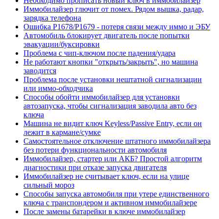
Необходимо прописать новый ключ в иммобилайзер
Иммобилайзер глючит от помех. Рядом вышка, радар,
зарядка телефона
Ошибка P1678/P1679 - потеря связи между иммо и ЭБУ
Автомобиль блокирует двигатель после попытки
эвакуации/буксировки
Проблема с чип-ключом после падения/удара
Не работают кнопки "открыть/закрыть", но машина
заводится
Проблема после установки нештатной сигнализации
или иммо-обходчика
Способы обойти иммобилайзер для установки
автозапуска, чтобы сигнализация заводила авто без
ключа
Машина не видит ключ Keyless/Passive Entry, если он
лежит в кармане/сумке
Самостоятельное отключение штатного иммобилайзера
без потери функциональности автомобиля
Иммобилайзер, стартер или АКБ? Простой алгоритм
диагностики при отказе запуска двигателя
Иммобилайзер не считывает ключ, если на улице
сильный мороз
Способы запуска автомобиля при утере единственного
ключа с транспондером и активном иммобилайзере
После замены батарейки в ключе иммобилайзер