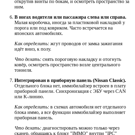
открутив винты по бокам, и осмотреть пространство за
ним.
В ногах водителя или пассажира слева или справа.
Малая коробочка, иногда за пластиковой накладкой у
порога или под ковриком. Часто встречается на
японских автомобилях.
Как определить:
жгут проводов от замка зажигания
идёт вниз, к полу.
Что делать:
снять пороговую накладку и отогнуть
ковёр, осмотреть пространство возле центрального
тоннеля.
Интегрирован в приборную панель (Nissan Classic).
Отдельного блока нет, иммобилайзер встроен в плату
приборной панели. Синхронизация с ЭБУ через CAN
или K-линию.
Как определить:
в схемах автомобиля нет отдельного
блока иммо, а все функции иммобилайзер выполняет
приборная панель.
Что делать:
диагностировать можно только через
сканер, обращаясь к блоку "IMMO" внутри "IPC"