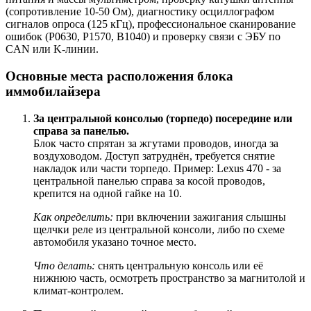
(сопротивление 10-50 Ом), диагностику осциллографом
сигналов опроса (125 кГц), профессиональное сканирование
ошибок (P0630, P1570, B1040) и проверку связи с ЭБУ по
CAN или K-линии.
Основные места расположения блока
иммобилайзера
За центральной консолью (торпедо) посередине или
справа за панелью.
Блок часто спрятан за жгутами проводов, иногда за
воздуховодом. Доступ затруднён, требуется снятие
накладок или части торпедо. Пример: Lexus 470 - за
центральной панелью справа за косой проводов,
крепится на одной гайке на 10.
Как определить:
при включении зажигания слышны
щелчки реле из центральной консоли, либо по схеме
автомобиля указано точное место.
Что делать:
снять центральную консоль или её
нижнюю часть, осмотреть пространство за магнитолой и
климат-контролем.