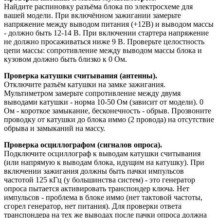
Найдите распиновку разъёма блока по электросхеме для
вашей модели. При включённом зажигании замерьте
напряжение между выводом питания (+12В) и выводом массы
- должно быть 12-14 В. При включении стартера напряжение
не должно просаживаться ниже 9 В. Проверьте целостность
цепи массы: сопротивление между выводом массы блока и
кузовом должно быть близко к 0 Ом.
Проверка катушки считывания (антенны).
Отключите разъём катушки на замке зажигания.
Мультиметром замерьте сопротивление между двумя
выводами катушки - норма 10-50 Ом (зависит от модели). 0
Ом - короткое замыкание, бесконечность - обрыв. Прозвоните
проводку от катушки до блока иммо (2 провода) на отсутствие
обрыва и замыканий на массу.
Проверка осциллографом (сигналов опроса).
Подключите осциллограф к выводам катушки считывания
(или напрямую к выводам блока, идущим на катушку). При
включении зажигания должны быть пачки импульсов
частотой 125 кГц (у большинства систем) - это генератор
опроса пытается активировать транспондер ключа. Нет
импульсов - проблема в блоке иммо (нет тактовой частоты,
сгорел генератор, нет питания). Для проверки ответа
транспондера на тех же выводах после пачки опроса должна