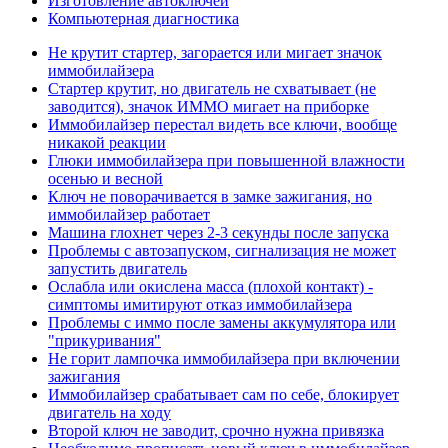
Изготовление автоключей
Компьютерная диагностика
Не крутит стартер, загорается или мигает значок
иммобилайзера
Стартер крутит, но двигатель не схватывает (не
заводится), значок ИММО мигает на приборке
Иммобилайзер перестал видеть все ключи, вообще
никакой реакции
Глюки иммобилайзера при повышенной влажности
осенью и весной
Ключ не поворачивается в замке зажигания, но
иммобилайзер работает
Машина глохнет через 2-3 секунды после запуска
Проблемы с автозапуском, сигнализация не может
запустить двигатель
Ослабла или окислена масса (плохой контакт) -
симптомы имитируют отказ иммобилайзера
Проблемы с иммо после замены аккумулятора или
"прикуривания"
Не горит лампочка иммобилайзера при включении
зажигания
Иммобилайзер срабатывает сам по себе, блокирует
двигатель на ходу
Второй ключ не заводит, срочно нужна привязка