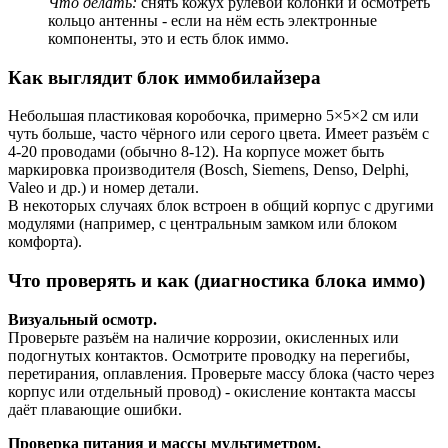
Что делать:
снять кожух рулевой колонки и осмотреть
кольцо антенны - если на нём есть электронные
компоненты, это и есть блок иммо.
Как выглядит блок иммобилайзера
Небольшая пластиковая коробочка, примерно 5×5×2 см или
чуть больше, часто чёрного или серого цвета. Имеет разъём с
4-20 проводами (обычно 8-12). На корпусе может быть
маркировка производителя (Bosch, Siemens, Denso, Delphi,
Valeo и др.) и номер детали.
В некоторых случаях блок встроен в общий корпус с другими
модулями (например, с центральным замком или блоком
комфорта).
Что проверять и как (диагностика блока иммо)
Визуальный осмотр.
Проверьте разъём на наличие коррозии, окисленных или
подогнутых контактов. Осмотрите проводку на перегибы,
перетирания, оплавления. Проверьте массу блока (часто через
корпус или отдельный провод) - окисление контакта массы
даёт плавающие ошибки.
Проверка питания и массы мультиметром.